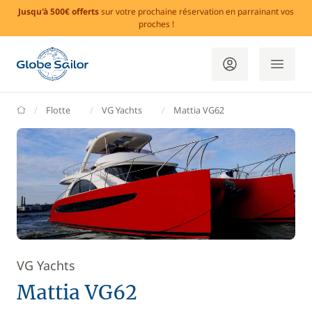
Jusqu'à 500€ offerts
sur votre prochaine réservation en parrainant vos
proches !
GlobeSailor
Flotte
VG Yachts
Mattia VG62
VG Yachts
Mattia VG62