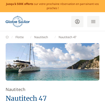
Jusqu'à 500€ offerts
sur votre prochaine réservation en parrainant vos
proches !
GlobeSailor
Flotte
Nautitech
Nautitech 47
Nautitech
Nautitech 47