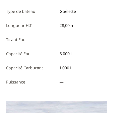
Type de bateau
Goélette
Longueur H.T.
28,00 m
Tirant Eau
—
Capacité Eau
6 000 L
Capacité Carburant
1 000 L
Puissance
—