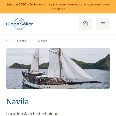
Jusqu'à 500€ offerts
sur votre prochaine réservation en parrainant vos
proches !
GlobeSailor
Flotte
Navila
Navila
Location & fiche technique