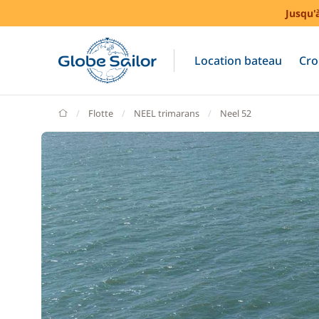
Jusqu'
Location bateau
Cro
GlobeSailor
Flotte
NEEL trimarans
Neel 52