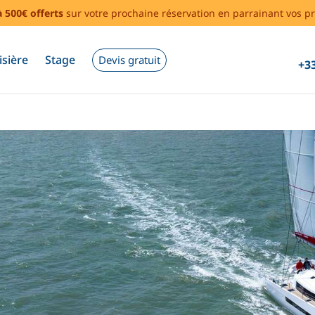
à 500€ offerts
sur votre prochaine réservation en parrainant vos pr
isière
Stage
Devis gratuit
+33