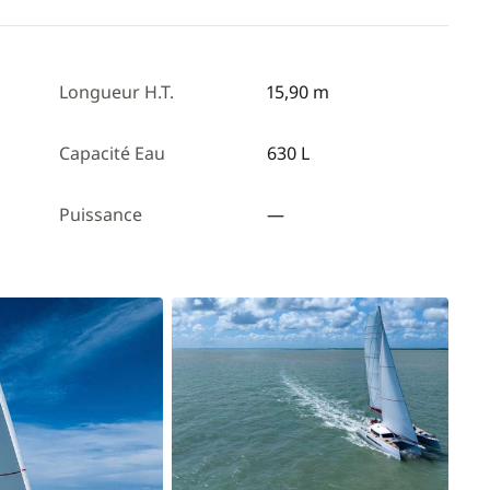
Longueur H.T.
15,90 m
Capacité Eau
630 L
Puissance
—