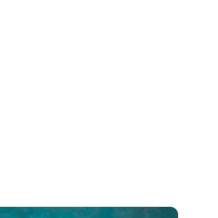
goon 500
Ceycat 53
goon