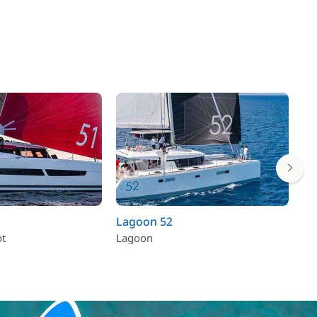
Lagoon 52
La
ot
Lagoon
La