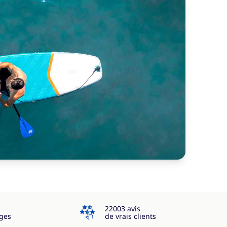
4.3
22003 avis
ges
de vrais clients