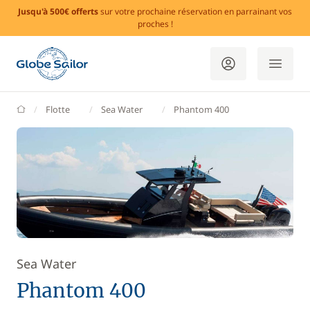
Jusqu'à 500€ offerts
sur votre prochaine réservation en parrainant vos
proches !
GlobeSailor
Flotte
Sea Water
Phantom 400
Sea Water
Phantom 400