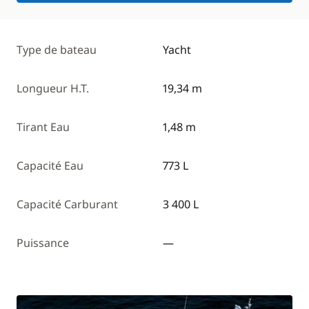
Type de bateau
Yacht
Longueur H.T.
19,34 m
Tirant Eau
1,48 m
Capacité Eau
773 L
Capacité Carburant
3 400 L
Puissance
—