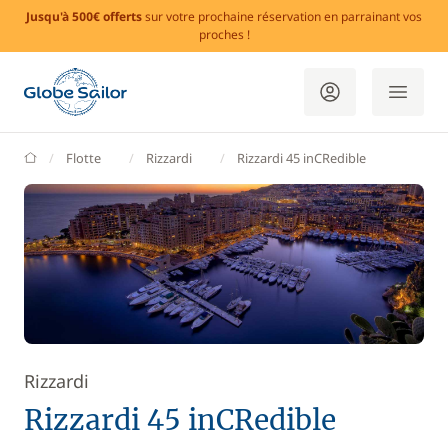
Jusqu'à 500€ offerts
sur votre prochaine réservation en parrainant vos
proches !
GlobeSailor
Flotte
Rizzardi
Rizzardi 45 inCRedible
Rizzardi
Rizzardi 45 inCRedible