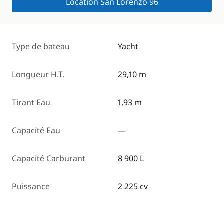
Location San Lorenzo 96
Type de bateau
Yacht
Longueur H.T.
29,10 m
Tirant Eau
1,93 m
Capacité Eau
—
Capacité Carburant
8 900 L
Puissance
2 225 cv