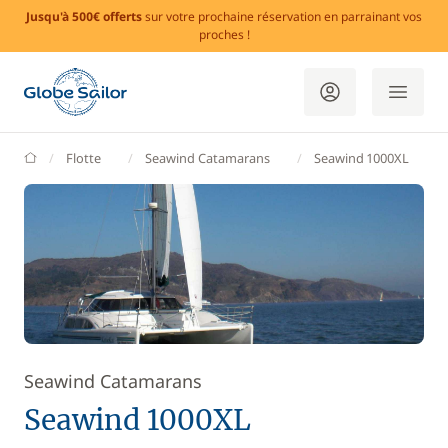
Jusqu'à 500€ offerts
sur votre prochaine réservation en parrainant vos
proches !
GlobeSailor
Flotte
Seawind Catamarans
Seawind 1000XL
Seawind Catamarans
Seawind 1000XL