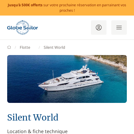
Jusqu'à 500€ offerts
sur votre prochaine réservation en parrainant vos
proches !
GlobeSailor
Flotte
Silent World
Silent World
Location & fiche technique