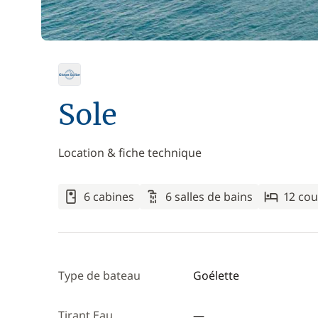
Sole
Location & fiche technique
6 cabines
6 salles de bains
12 co
Type de bateau
Goélette
Tirant Eau
—