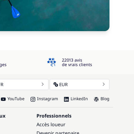
4.3
22013 avis
ges
de vrais clients
FR
EUR
YouTube
Instagram
LinkedIn
Blog
aux
Professionnels
Accès loueur
Devenir partenaire