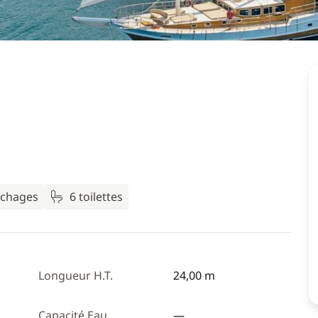
uchages
6 toilettes
Longueur H.T.
24,00 m
Capacité Eau
—