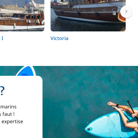
 I
Victoria
Vi
?
 marins
 faut !
e expertise