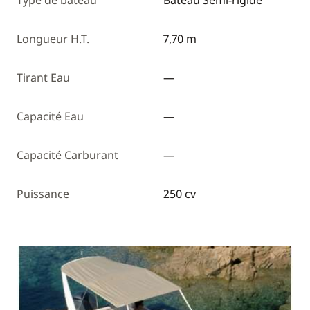
Type de bateau
Bateau Semi-rigide
Longueur H.T.
7,70 m
Tirant Eau
—
Capacité Eau
—
Capacité Carburant
—
Puissance
250 cv