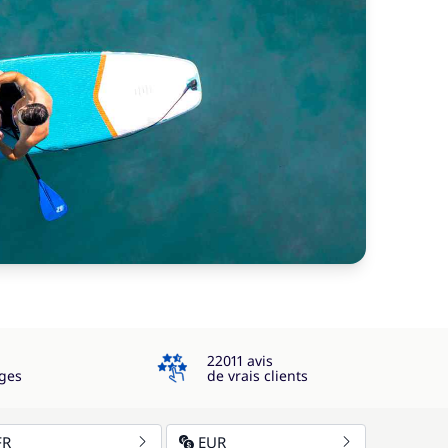
4.3
22011 avis
ges
de vrais clients
FR
EUR