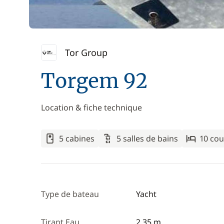
Tor Group
Torgem 92
Location & fiche technique
5 cabines
5 salles de bains
10 co
Type de bateau
Yacht
Tirant Eau
2,35 m