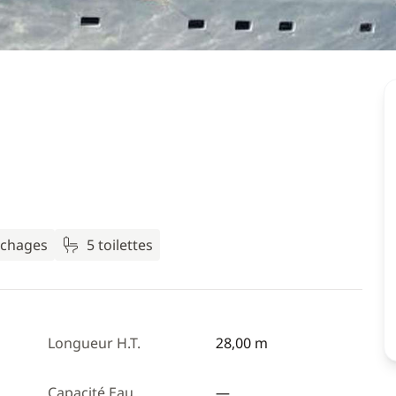
uchages
5 toilettes
Longueur H.T.
28,00 m
Capacité Eau
—