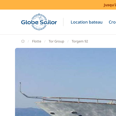
Jusqu'
Location bateau
Cro
GlobeSailor
Flotte
Tor Group
Torgem 92