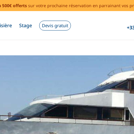
à 500€ offerts
sur votre prochaine réservation en parrainant vos pr
isière
Stage
Devis gratuit
+33