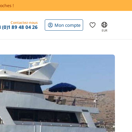
oches !
Contactez-nous
Mon compte
 (0)1 89 48 04 26
EUR