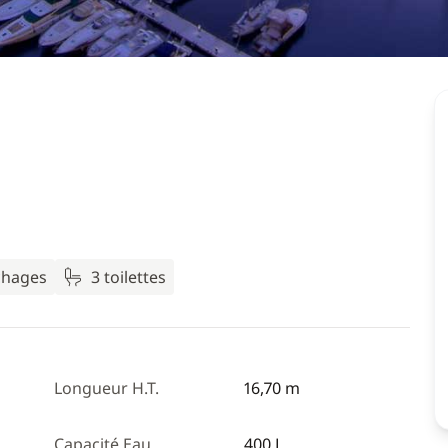
chages
3 toilettes
Longueur H.T.
16,70 m
Capacité Eau
400 L