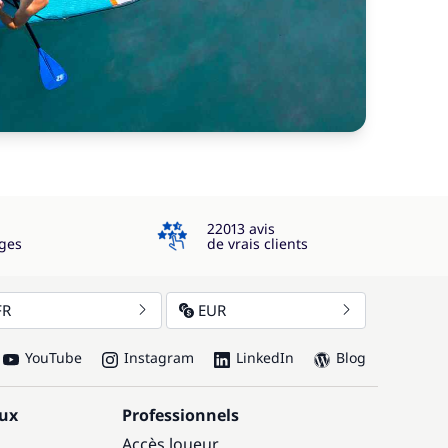
4.3
22013 avis
ges
de vrais clients
FR
EUR
YouTube
Instagram
LinkedIn
Blog
aux
Professionnels
Accès loueur