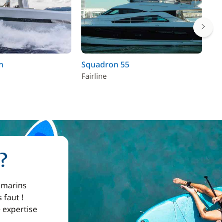
n
Squadron 55
Mo
Fairline
Mo
?
 marins
 faut !
e expertise