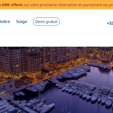
à 500€ offerts
sur votre prochaine réservation en parrainant vos pr
isière
Stage
Devis gratuit
+33