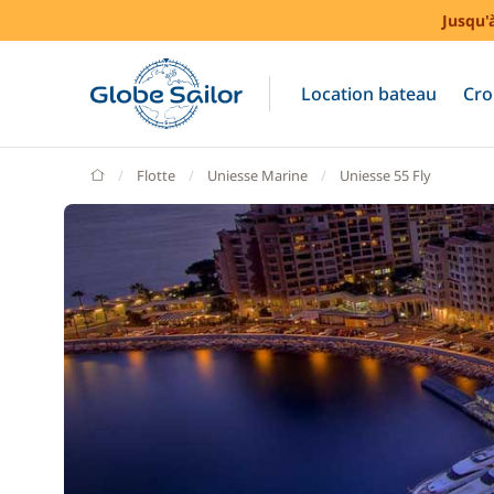
Jusqu'
Location bateau
Cro
GlobeSailor
Flotte
Uniesse Marine
Uniesse 55 Fly