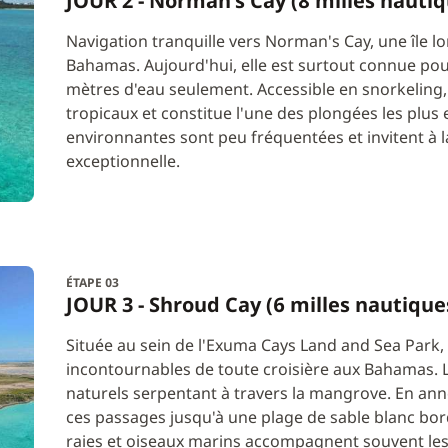
JOUR 2 - Norman's Cay (8 milles nautiq
Navigation tranquille vers Norman's Cay, une île 
Bahamas. Aujourd'hui, elle est surtout connue po
mètres d'eau seulement. Accessible en snorkeling, 
tropicaux et constitue l'une des plongées les plu
environnantes sont peu fréquentées et invitent à 
exceptionnelle.
ÉTAPE 03
JOUR 3 - Shroud Cay (6 milles nautique
Située au sein de l'Exuma Cays Land and Sea Park,
incontournables de toute croisière aux Bahamas. L
naturels serpentant à travers la mangrove. En ann
ces passages jusqu'à une plage de sable blanc bor
raies et oiseaux marins accompagnent souvent les 