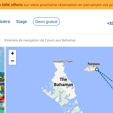
à 500€ offerts
sur votre prochaine réservation en parrainant vos pr
isière
Stage
Devis gratuit
+33
Itinéraire de navigation de 7 jours aux Bahamas
+
−