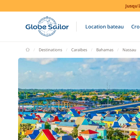
Jusqu'
Location bateau
Cro
GlobeSailor
Destinations
Caraïbes
Bahamas
Nassau