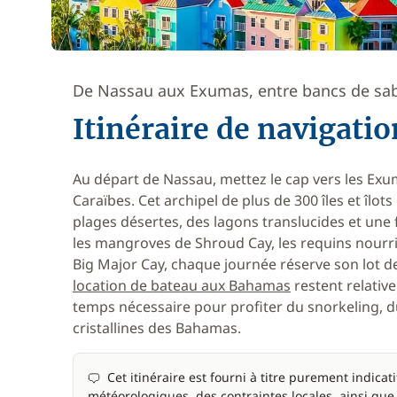
De Nassau aux Exumas, entre bancs de sabl
Itinéraire de navigati
Au départ de Nassau, mettez le cap vers les Exum
Caraïbes. Cet archipel de plus de 300 îles et îlo
plages désertes, des lagons translucides et une 
les mangroves de Shroud Cay, les requins nourr
Big Major Cay, chaque journée réserve son lot de
location de bateau aux Bahamas
restent relative
temps nécessaire pour profiter du snorkeling, d
cristallines des Bahamas.
Cet itinéraire est fourni à titre purement indicat
météorologiques, des contraintes locales, ainsi que