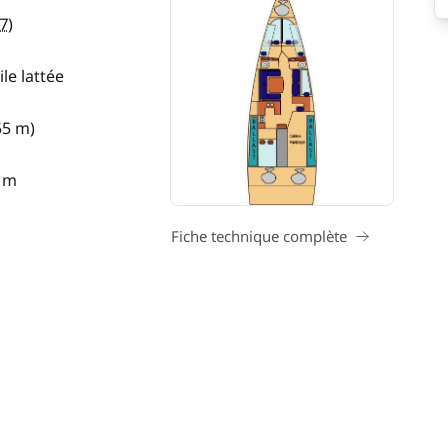
7
)
le lattée
55 m)
0 m
Fiche technique complète