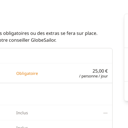
eur
Eau chaude
eur éléctrique
Eolienne
Générateur
 obligatoires ou des extras se fera sur place.
re conseiller GlobeSailor.
WC électrique
25,00 €
Obligatoire
/ personne / jour
—
Inclus
—
Inclus