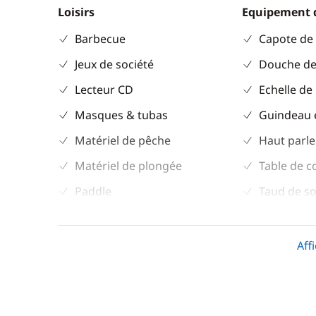
Loisirs
Equipement 
Barbecue
Capote de
Jeux de société
Douche de
Lecteur CD
Echelle de
Masques & tubas
Guindeau 
Matériel de pêche
Haut parle
Matériel de plongée
Table de c
Paddle
Taud de so
Prise Jack/MP3
Winch élec
Aff
Divers
Cuisine
Equipement de sécurité
Cuisinière