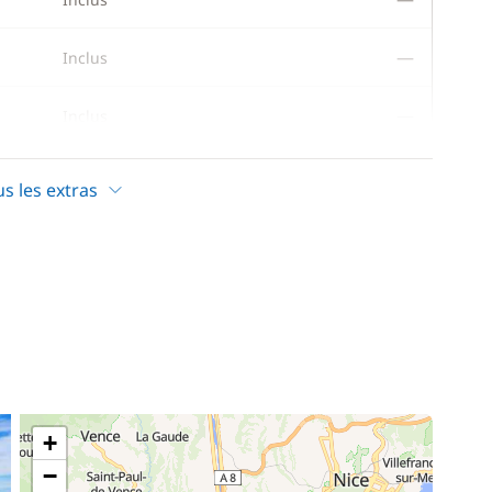
—
Inclus
—
Inclus
—
Inclus
us les extras
80,00 €
/ semaine
+
−