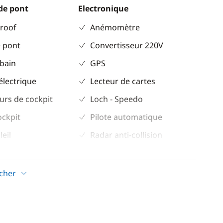
de pont
Electronique
 roof
Anémomètre
 pont
Convertisseur 220V
 bain
GPS
électrique
Lecteur de cartes
urs de cockpit
Loch - Speedo
ockpit
Pilote automatique
leil
Radar anti-collision
trique
Sondeur
VHF
icher
Confort
Dessalinisateur