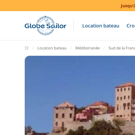
Jusqu'
Location bateau
Cro
GlobeSailor
Location bateau
Méditerranée
Sud de la Fran