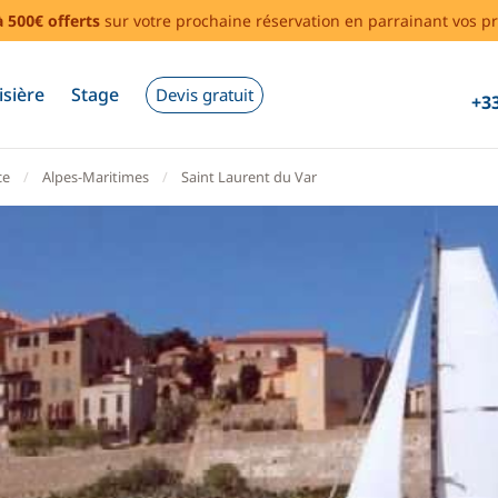
à 500€ offerts
sur votre prochaine réservation en parrainant vos pr
isière
Stage
Devis gratuit
+33
ce
Alpes-Maritimes
Saint Laurent du Var