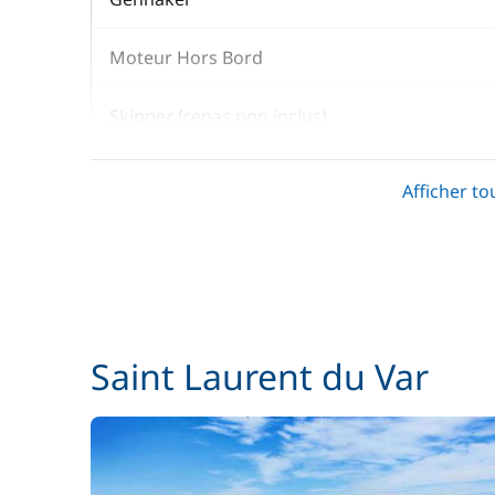
Moteur Hors Bord
Skipper (repas non inclus)
Spinnaker
Afficher to
En option
Parking Voitures
Saint Laurent du Var