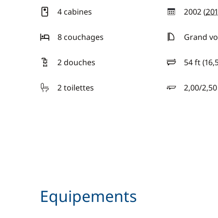
4 cabines
2002 (
201
année
8 couchages
Grand voi
2 douches
54 ft (16,
longueur
2 toilettes
2,00/2,5
tirant d'eau
Equipements