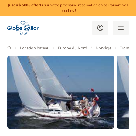
Jusqu'à 500€ offerts
sur votre prochaine réservation en parrainant vos
proches !
GlobeSailor
Location bateau
Europe du Nord
Norvège
Tromso