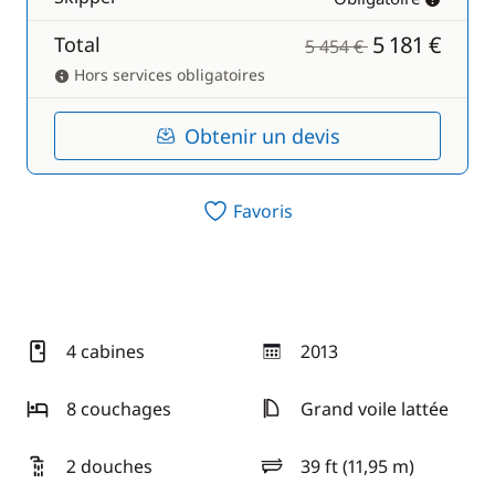
5 181 €
Total
5 454 €
Hors services obligatoires
Obtenir un devis
Favoris
4 cabines
2013
année
8 couchages
Grand voile lattée
2 douches
39 ft (11,95 m)
longueur