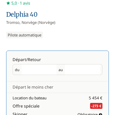
5,0
· 1 avis
Delphia 40
Tromso, Norvège (Norvège)
Pilote automatique
Départ/Retour
du
au
Départ
Retour
Départ le moins cher
Location du bateau
5 454 €
Offre spéciale
-273 €
Skipper
Obligatoire