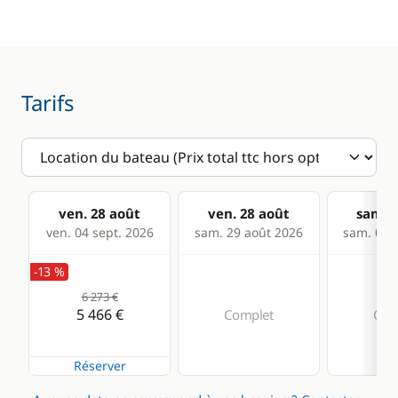
Pilote automatique
Sondeur
Tarifs
Confort
Chauffage
Eau chaude
ven. 28 août
ven. 28 août
sam. 2
ven. 04 sept. 2026
sam. 29 août 2026
sam. 05 s
-13 %
6 273 €
5 466 €
Complet
Com
Réserver