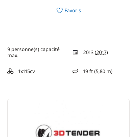
Favoris
9 personne(s) capacité
2013 (
2017
)
année
max.
1x115cv
19 ft (5,80 m)
motorisation
longueur