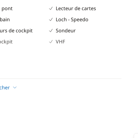
 pont
Lecteur de cartes
 bain
Loch - Speedo
urs de cockpit
Sondeur
ockpit
VHF
eur
icher