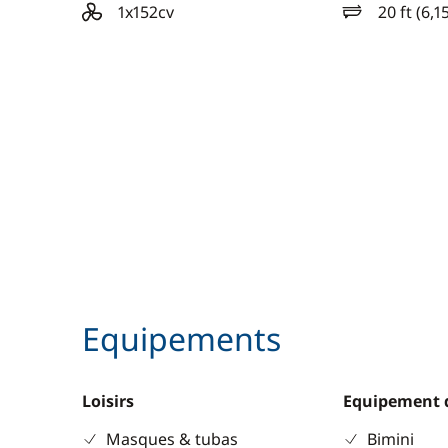
1x152cv
20 ft (6,1
motorisation
longueur
Equipements
Loisirs
Equipement 
Masques & tubas
Bimini