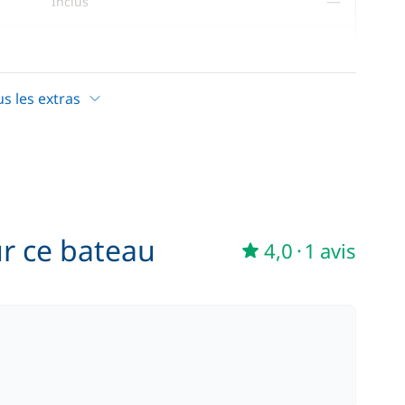
—
Inclus
—
Inclus
us les extras
100,00 €
/ jour
ur ce bateau
4,0
·
1 avis