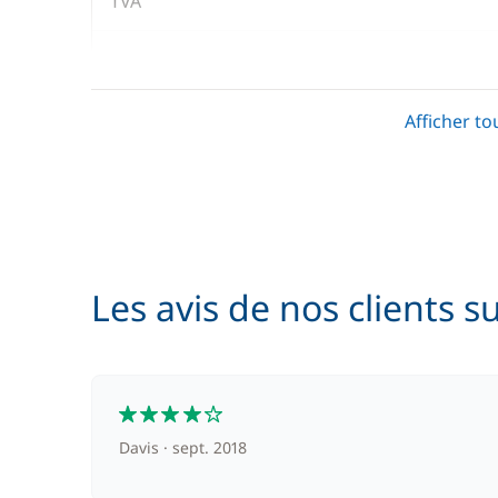
TVA
Wifi
Afficher to
En option
Skipper (repas non inclus)
Les avis de nos clients s
4
Davis
sept. 2018