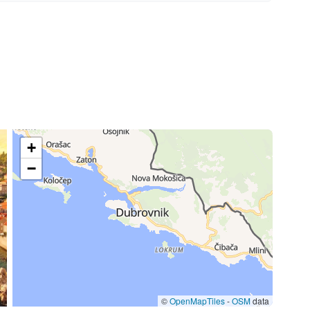
+
−
©
OpenMapTiles
-
OSM
data