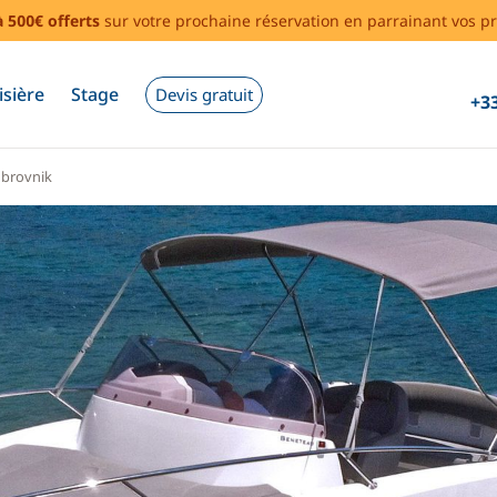
à 500€ offerts
sur votre prochaine réservation en parrainant vos pr
isière
Stage
Devis gratuit
+33
brovnik