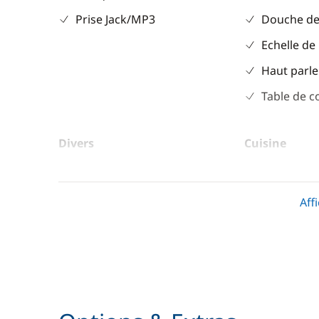
Prise Jack/MP3
Douche de
Echelle de
Haut parle
Table de c
Divers
Cuisine
Equipement de sécurité
Réfrigérat
Guide & cartes
Aff