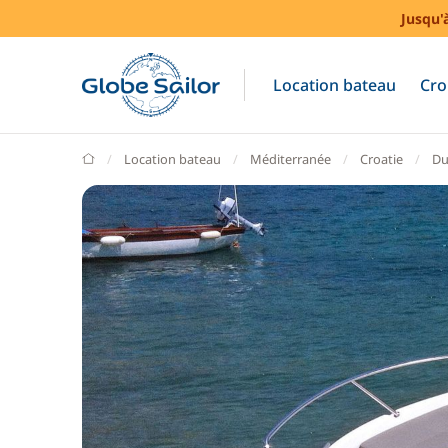
Jusqu'
Location bateau
Cro
GlobeSailor
Location bateau
Méditerranée
Croatie
Du