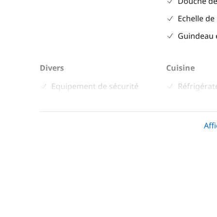
Douche de
Echelle de
Guindeau 
Divers
Cuisine
Equipement de sécurité
Réfrigérat
Guide & cartes
Aff