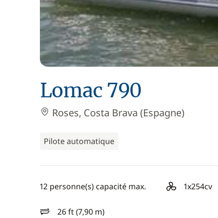
Lomac 790
Roses, Costa Brava (Espagne)
Pilote automatique
12 personne(s) capacité max.
1x254cv
motorisation
26 ft (7,90 m)
longueur