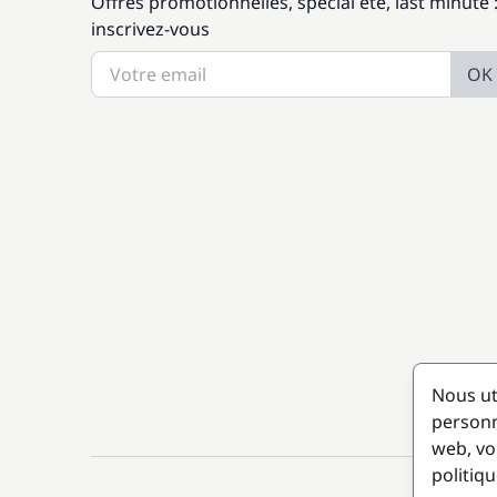
Offres promotionnelles, spécial été, last minute 
inscrivez-vous
OK
Nous ut
personn
web, vo
politiqu