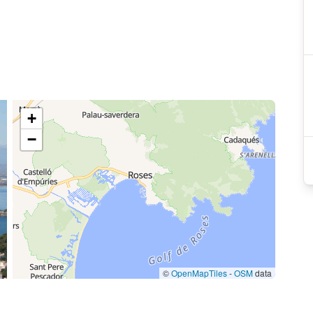
+
−
©
OpenMapTiles
-
OSM
data