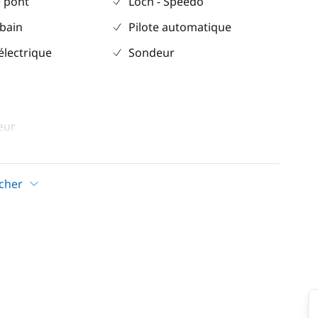
 pont
Loch - Speedo
 bain
Pilote automatique
électrique
Sondeur
eur
icher