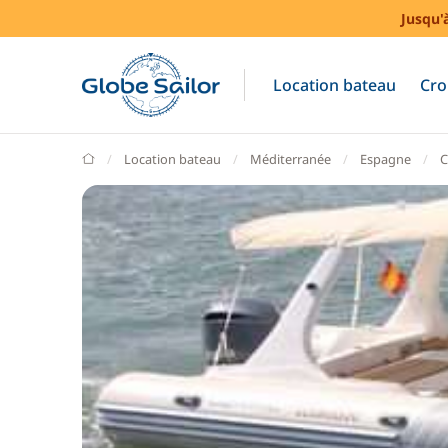
Jusqu'
Location bateau
Cro
GlobeSailor
Location bateau
Méditerranée
Espagne
C