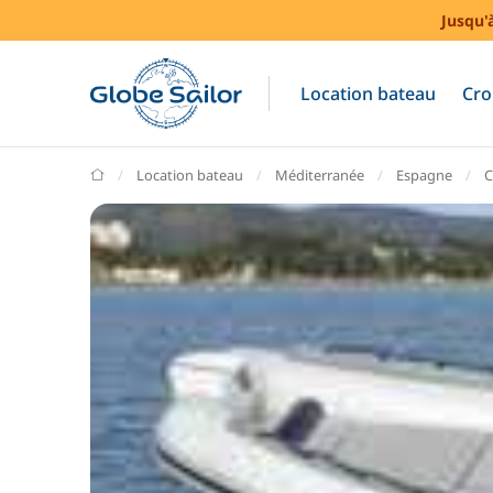
Jusqu'
Location bateau
Cro
GlobeSailor
Location bateau
Méditerranée
Espagne
C