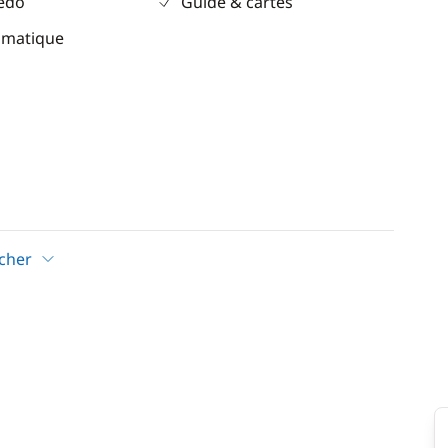
eedo
Guide & cartes
omatique
icher