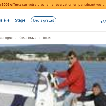
à 500€ offerts
sur votre prochaine réservation en parrainant vos pr
isière
Stage
Devis gratuit
+33
atalogne
Costa Brava
Roses