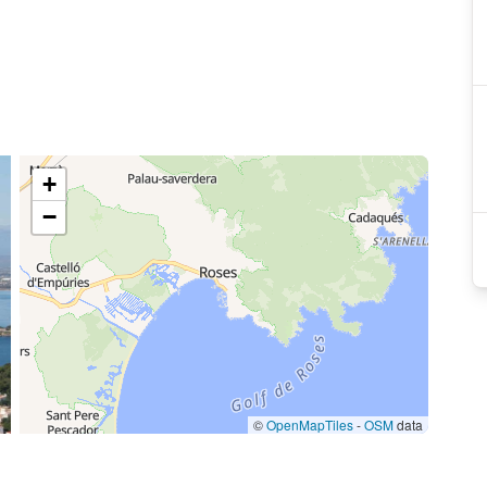
+
−
©
OpenMapTiles
-
OSM
data