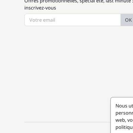
Offres promotionnelles, spécial été, last minute 
inscrivez-vous
OK
Nous ut
personn
web, vo
politiqu