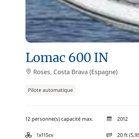
Lomac 600 IN
Roses, Costa Brava (Espagne)
Pilote automatique
12 personne(s) capacité max.
2012
année
1x115cv
20 ft (5,9
motorisation
longueur