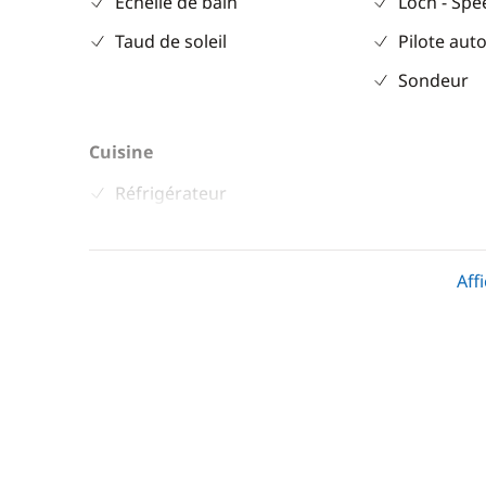
Echelle de bain
Loch - Sp
Taud de soleil
Pilote aut
Sondeur
Cuisine
Réfrigérateur
Aff