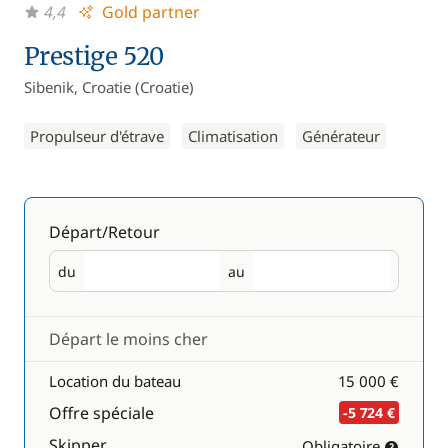
4,4
Gold partner
Prestige 520
Sibenik, Croatie (Croatie)
Propulseur d'étrave
Climatisation
Générateur
Départ/Retour
du
au
Départ
Retour
Départ le moins cher
Location du bateau
15 000 €
Offre spéciale
-5 724 €
Skipper
Obligatoire