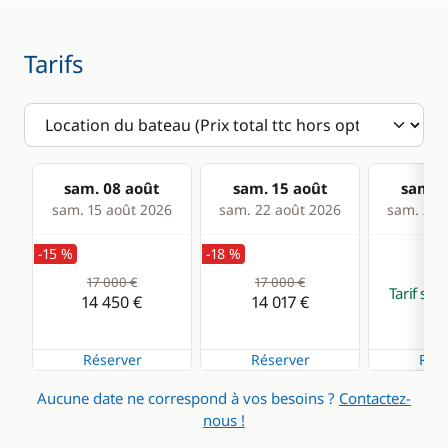
Tarifs
sam. 08 août
sam. 15 août
sam. 2
sam. 15 août 2026
sam. 22 août 2026
sam. 29 
-15 %
-18 %
17 000 €
17 000 €
Tarif su
14 450 €
14 017 €
Réserver
Réserver
Rése
Aucune date ne correspond à vos besoins ?
Contactez-
nous !