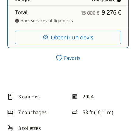
9 276 €
Total
15 000 €
Hors services obligatoires
Obtenir un devis
Favoris
3 cabines
2024
année
7 couchages
53 ft (16,11 m)
longueur
3 toilettes