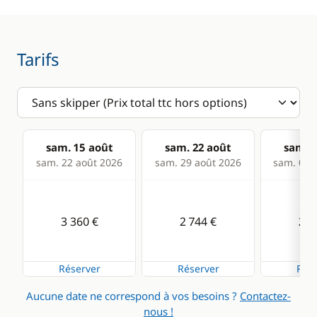
Sondeur
VHF
Tarifs
Cuisine
Confort
Cuisinière
Chauffage
Réfrigérateur
Eau chaude
sam. 15 août
sam. 22 août
sam. 2
sam. 22 août 2026
sam. 29 août 2026
sam. 05 s
3 360 €
2 744 €
2 7
Réserver
Réserver
Rése
Aucune date ne correspond à vos besoins ?
Contactez-
nous !