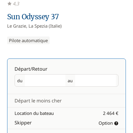
4,3
Sun Odyssey 37
Le Grazie, La Spezia (Italie)
Pilote automatique
Départ/Retour
du
au
Départ
Retour
Départ le moins cher
Location du bateau
2 464 €
Skipper
Option