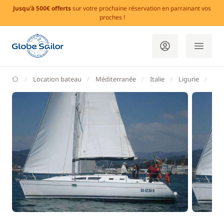
Jusqu'à 500€ offerts
sur votre prochaine réservation en parrainant vos
proches !
GlobeSailor
Location bateau
Méditerranée
Italie
Ligurie
La 