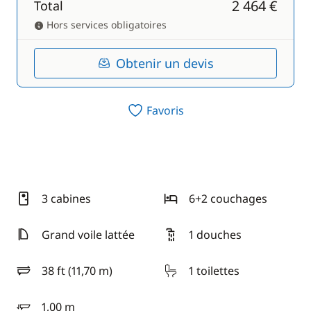
2 464 €
Total
Hors services obligatoires
Obtenir un devis
Favoris
3 cabines
6+2 couchages
Grand voile lattée
1 douches
38 ft (11,70 m)
1 toilettes
longueur
1,00 m