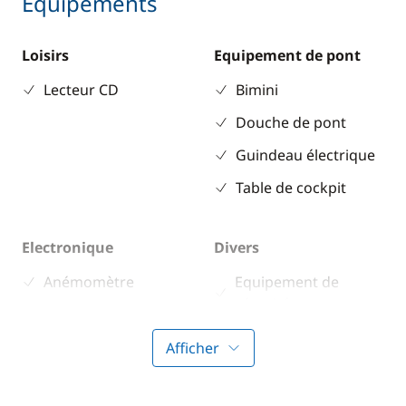
Equipements
Loisirs
Equipement de pont
Lecteur CD
Bimini
Douche de pont
Guindeau électrique
Table de cockpit
Electronique
Divers
Anémomètre
Equipement de
sécurité
GPS
Guide & cartes
Loch - Speedo
Afficher
Pilote automatique