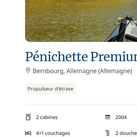
Pénichette Premiu
Bernbourg, Allemagne (Allemagne)
Propulseur d'étrave
2 cabines
2004
année
4+1 couchages
2 douche