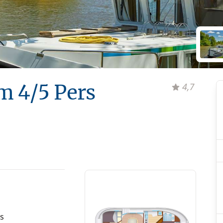
m 4/5 Pers
4,7
s