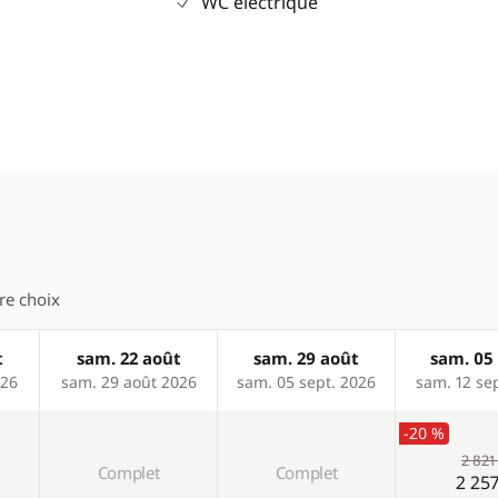
WC électrique
tre choix
t
sam. 22 août
sam. 29 août
sam. 05 
026
sam. 29 août 2026
sam. 05 sept. 2026
sam. 12 se
-20 %
2 821
Complet
Complet
2 257