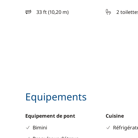
33 ft (10,20 m)
2 toilette
longueur
Equipements
Equipement de pont
Cuisine
Bimini
Réfrigérat