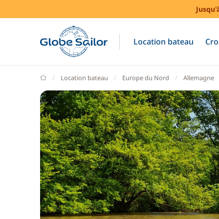
Jusqu'
Location bateau
Cro
GlobeSailor
Location bateau
Europe du Nord
Allemagne