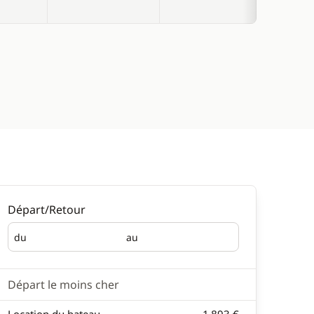
Départ/Retour
du
au
Départ
Retour
Départ le moins cher