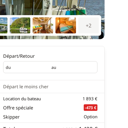
+2
Départ/Retour
du
au
Départ
Retour
Départ le moins cher
Location du bateau
1 893 €
Offre spéciale
-473 €
Skipper
Option