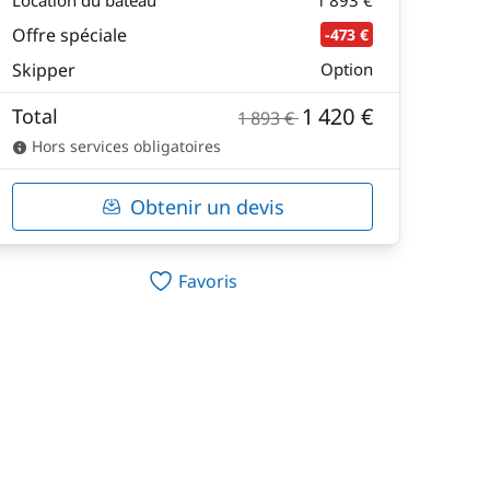
Location du bateau
1 893 €
Offre spéciale
-473 €
Skipper
Option
1 420 €
Total
1 893 €
Hors services obligatoires
Obtenir un devis
Favoris