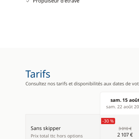
Propulseur d'étrave
Tarifs
Consultez nos tarifs et disponibilités aux dates de vo
sam. 15 aoû
Products
sam. 22 août 2
-30 %
Sans skipper
3 010 €
2 107 €
Prix total ttc hors options