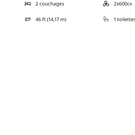
2 couchages
2x600cv
motorisation
46 ft (14,17 m)
1 toilette
longueur