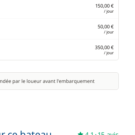
150,00 €
/ jour
50,00 €
/ jour
350,00 €
/ jour
ndée par le loueur avant l'embarquement
ur ce bateau
4,1
·
15 avis