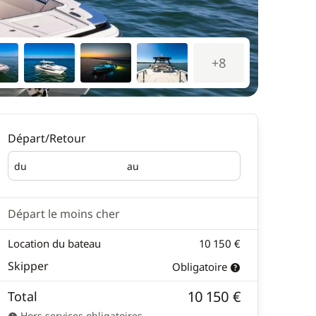
+8
Départ/Retour
du
au
Départ
Retour
Départ le moins cher
Location du bateau
10 150 €
Skipper
Obligatoire
10 150 €
Total
Hors services obligatoires