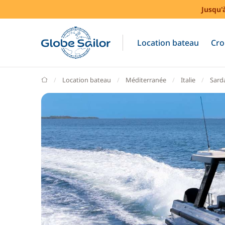
Jusqu'
Location bateau
Cro
GlobeSailor
Location bateau
Méditerranée
Italie
Sard