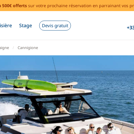
à 500€ offerts
sur votre prochaine réservation en parrainant vos pr
isière
Stage
Devis gratuit
+33
aigne
Cannigione