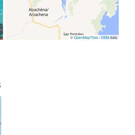
©
OpenMapTiles
-
OSM
data
s