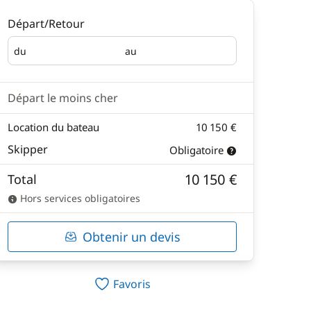
Départ/Retour
du
au
Départ
Retour
Départ le moins cher
Location du bateau
10 150 €
Skipper
Obligatoire
10 150 €
Total
Hors services obligatoires
Obtenir un devis
Favoris