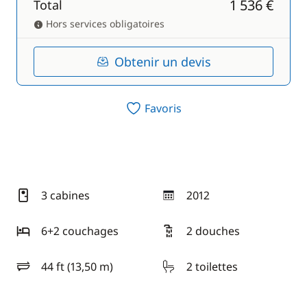
1 536 €
Total
Hors services obligatoires
Obtenir un devis
Favoris
3 cabines
2012
année
6+2 couchages
2 douches
44 ft (13,50 m)
2 toilettes
longueur