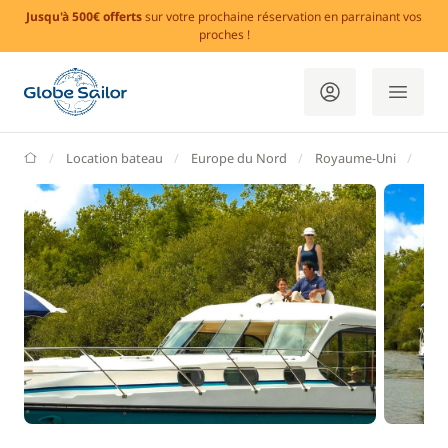
Jusqu'à 500€ offerts
sur votre prochaine réservation en parrainant vos
proches !
GlobeSailor
Location bateau
Europe du Nord
Royaume-Uni
Irl