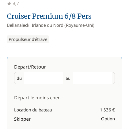
4,7
Cruiser Premium 6/8 Pers
Bellanaleck, Irlande du Nord (Royaume-Uni)
Propulseur d'étrave
Départ/Retour
du
au
Départ
Retour
Départ le moins cher
Location du bateau
1 536 €
Skipper
Option