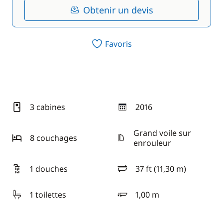
Obtenir un devis
Favoris
3 cabines
2016
année
Grand voile sur
8 couchages
enrouleur
1 douches
37 ft (11,30 m)
longueur
1 toilettes
1,00 m
tirant d'eau