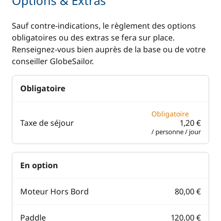
Options & Extras
Guide & cartes
Lecteur de cartes
Sauf contre-indications, le règlement des options
Loch - Speedo
obligatoires ou des extras se fera sur place.
Pilote automatique
Renseignez-vous bien auprès de la base ou de votre
conseiller GlobeSailor.
Sondeur
VHF
Obligatoire
Cuisine
Confort
Obligatoire
Taxe de séjour
1,20 €
Cuisinière
Eau chaude
/ personne / jour
Réfrigérateur
Plateforme de bain
En option
Moteur Hors Bord
80,00 €
Paddle
120,00 €