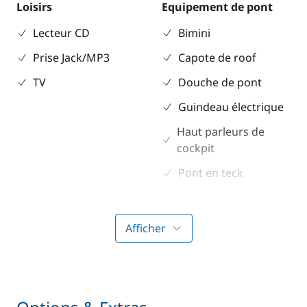
Loisirs
Equipement de pont
Lecteur CD
Bimini
Prise Jack/MP3
Capote de roof
TV
Douche de pont
Guindeau électrique
Haut parleurs de
cockpit
Pont en teck
Propulseur d'étrave
Afficher
Electronique
Divers
Anémomètre
Equipement de
sécurité
GPS