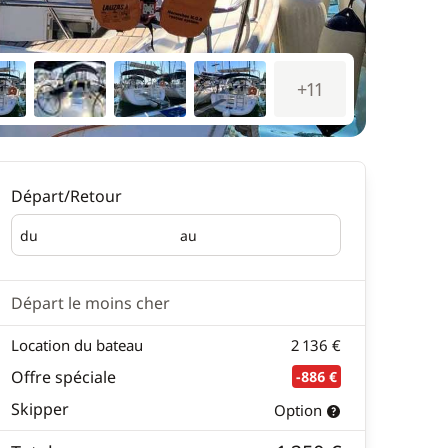
+11
Départ/Retour
du
au
Départ
Retour
Départ le moins cher
Location du bateau
2 136 €
Offre spéciale
-886 €
Skipper
Option