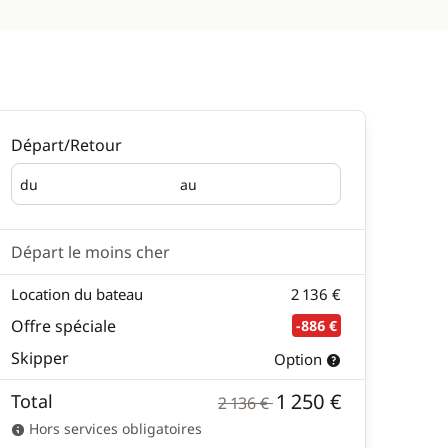
Départ/Retour
du
au
Départ
Retour
Départ le moins cher
Location du bateau
2 136 €
Offre spéciale
-886 €
Skipper
Option
1 250 €
Total
2 136 €
Hors services obligatoires