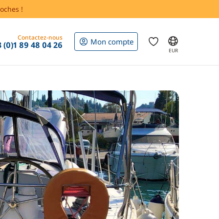
oches !
Contactez-nous
Mon compte
 (0)1 89 48 04 26
EUR