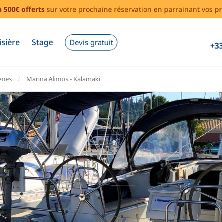
à 500€ offerts
sur votre prochaine réservation en parrainant vos pr
isière
Stage
Devis gratuit
+33
ènes
Marina Alimos - Kalamaki