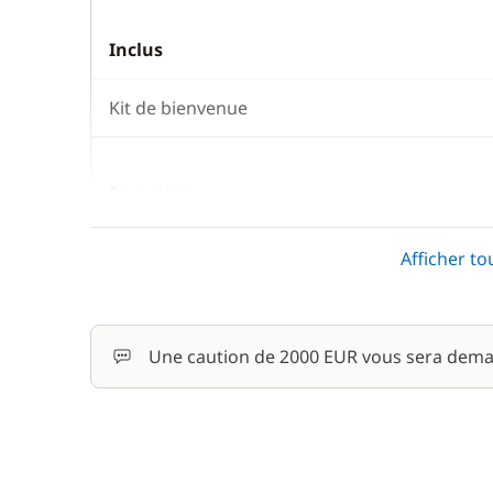
Inclus
Kit de bienvenue
En option
Filet de sécurité
Afficher to
Moteur Hors Bord
Une caution de 2000 EUR vous sera dema
Paddle
Rachat de Franchise