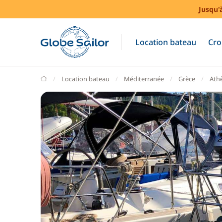
Jusqu'
Location bateau
Cro
GlobeSailor
Location bateau
Méditerranée
Grèce
Ath