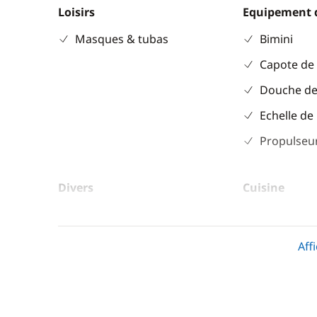
Loisirs
Equipement 
Masques & tubas
Bimini
Capote de
Douche de
Echelle de
Propulseur
Divers
Cuisine
Equipement de sécurité
Congélate
Guide & cartes
Cuisinière
Aff
Réfrigérat