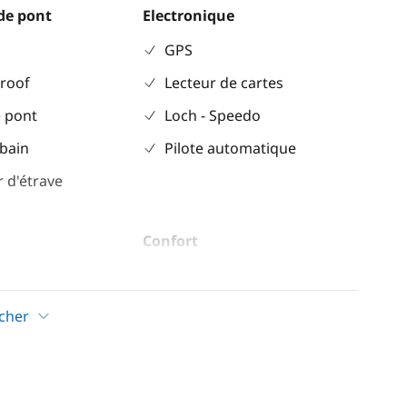
de pont
Electronique
GPS
 roof
Lecteur de cartes
 pont
Loch - Speedo
 bain
Pilote automatique
 d'étrave
Confort
ur
Chauffage
Eau chaude
icher
eur
Panneaux solaires