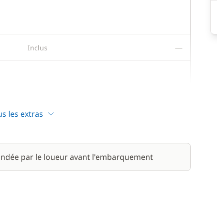
—
Inclus
200,00 €
us les extras
80,00 €
/ semaine
ndée par le loueur avant l'embarquement
140,00 €
/ semaine
300,00 €