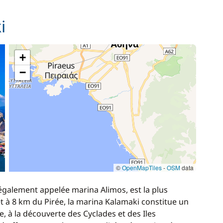
15,00 €
i
200,00 €
/ nuit
+
−
80,00 €
/ semaine
©
OpenMapTiles
-
OSM
data
également appelée marina Alimos, est la plus
et à 8 km du Pirée, la marina Kalamaki constitue un
, à la découverte des Cyclades et des Iles