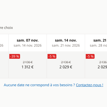
tre choix
sam. 07 nov.
sam. 14 nov.
sam. 21
026
sam. 14 nov. 2026
sam. 21 nov. 2026
sam. 28 no
-39 %
-5 %
-5 %
2 136 €
2 136 €
2 136
1 312 €
2 029 €
2 029
Aucune date ne correspond à vos besoins ?
Contactez-nous !