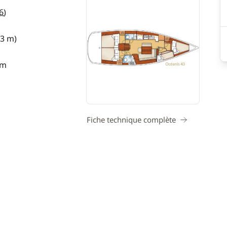
6
)
13 m)
 m
Fiche technique complète