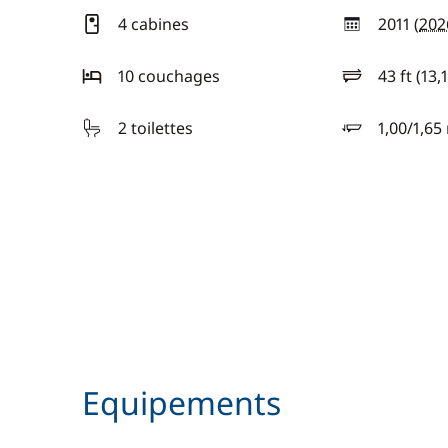
4 cabines
2011 (
202
année
10 couchages
43 ft (13,
longueur
2 toilettes
1,00/1,65
tirant d'eau
Equipements