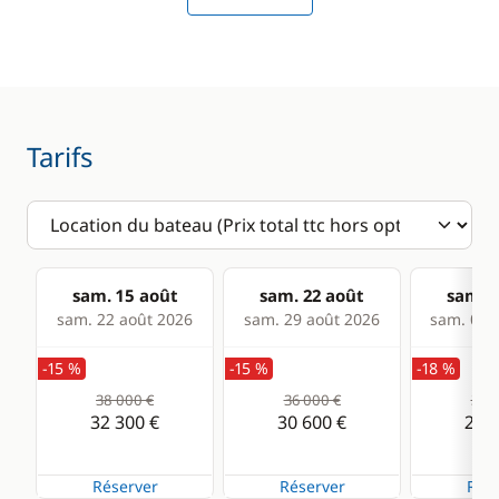
Tarifs
sam. 15 août
sam. 22 août
sam. 2
sam. 22 août 2026
sam. 29 août 2026
sam. 05 s
-15 %
-15 %
-18 %
38 000 €
36 000 €
32 0
32 300 €
30 600 €
26 2
Réserver
Réserver
Rése