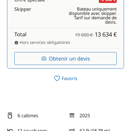
Skipper
Bateau uniquement
disponible avec skipper.
Tarif sur demande de
devis.
13 634 €
Total
19 000 €
Hors services obligatoires
Obtenir un devis
Favoris
6 cabines
2025
année
12 couchages
62 ft (18,78 m)