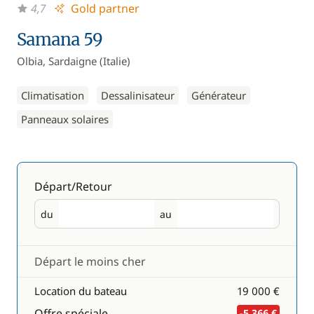
4,7
Gold partner
Samana 59
Olbia, Sardaigne (Italie)
Climatisation
Dessalinisateur
Générateur
Panneaux solaires
Départ/Retour
du
au
Départ
Retour
Départ le moins cher
Location du bateau
19 000 €
Offre spéciale
-5 366 €