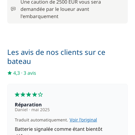
Une caution de 2500 EUR vous sera
En option
demandée par le loueur avant
l'embarquement
Animaux de compagnie
150,00 €
110,00 €
Barbecue
/ semaine
Les avis de nos clients sur ce
130,00 €
bateau
Moteur Hors Bord
/ semaine
4,3
·
3 avis
90,00 €
Parking Voitures
/ semaine
4
Rachat de Franchise
210,00 €
Réparation
Daniel
mai 2025
Serviettes
18,00 €
Voir l'original
Traduit automatiquement.
Batterie signalée comme étant bientôt