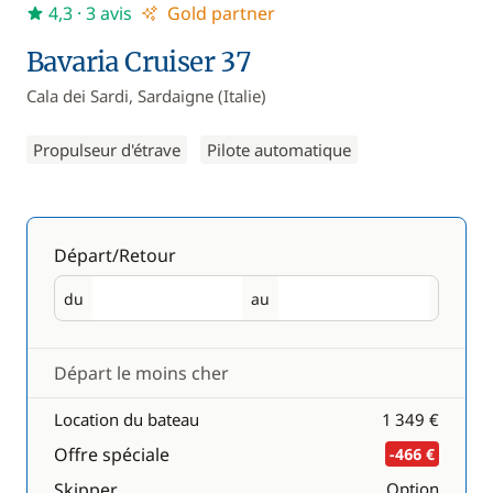
4,3
· 3 avis
Gold partner
Bavaria Cruiser 37
Cala dei Sardi, Sardaigne (Italie)
Propulseur d'étrave
Pilote automatique
Départ/Retour
du
au
Départ
Retour
Départ le moins cher
Location du bateau
1 349 €
Offre spéciale
-466 €
Skipper
Option