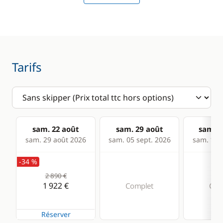
Table de cockpit
Electronique
Divers
Anémomètre
Equipement de
Tarifs
sécurité
GPS
Guide & cartes
Lecteur de cartes
Loch - Speedo
Pilote automatique
sam. 22 août
sam. 29 août
sam. 0
sam. 29 août 2026
sam. 05 sept. 2026
sam. 12 s
Sondeur
VHF
-34 %
2 890 €
1 922 €
Complet
Com
Cuisine
Confort
Cuisinière
Eau chaude
Réserver