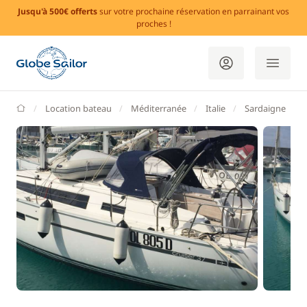
Jusqu'à 500€ offerts
sur votre prochaine réservation en parrainant vos
proches !
GlobeSailor
Location bateau
Méditerranée
Italie
Sardaigne