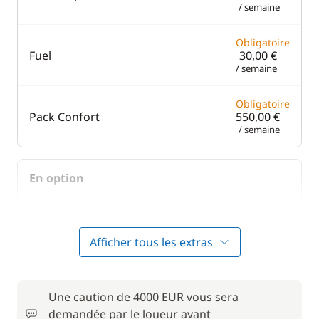
/ semaine
Obligatoire
Fuel
30,00 €
/ semaine
Obligatoire
Pack Confort
550,00 €
/ semaine
En option
Filet de sécurité
300,00 €
Afficher tous les extras
À partir de
Hôtesse (repas non inclus)
217,80 €
/ jour
Une caution de 4000 EUR vous sera
demandée par le loueur avant
250,00 €