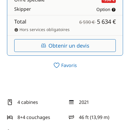
Skipper
Option
5 634 €
Total
6 590 €
Hors services obligatoires
Obtenir un devis
Favoris
4 cabines
2021
année
8+4 couchages
46 ft (13,99 m)
longueur