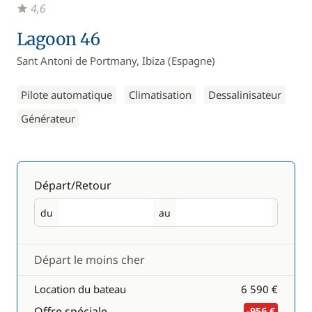
4,6
Lagoon 46
Sant Antoni de Portmany, Ibiza (Espagne)
Pilote automatique
Climatisation
Dessalinisateur
Générateur
Départ/Retour
du
au
Départ
Retour
Départ le moins cher
Location du bateau
6 590 €
Offre spéciale
-956 €