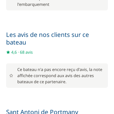
Kayak
/ semaine
l'embarquement
150,00 €
Paddle
/ semaine
Les avis de nos clients sur ce
Rachat de Franchise
400,00 €
bateau
242,00 €
Skipper (repas non inclus)
/ jour
4,6
·
68 avis
Wifi
100,00 €
Ce bateau n'a pas encore reçu d'avis, la note
affichée correspond aux avis des autres
bateaux de ce partenaire.
Sant Antoni de Portmany