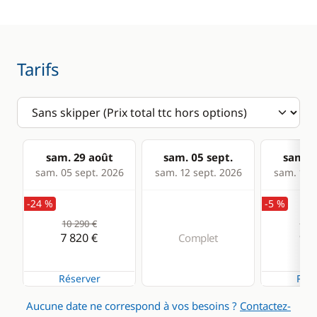
Chauffage
Climatisation
Dessalinisateur
Tarifs
Générateur
Panneaux solaires
Ventilateurs
WC électrique
sam. 29 août
sam. 05 sept.
sam. 1
sam. 05 sept. 2026
sam. 12 sept. 2026
sam. 19 s
-24 %
-5 %
10 290 €
10 2
7 820 €
9 7
Complet
Réserver
Rése
Aucune date ne correspond à vos besoins ?
Contactez-