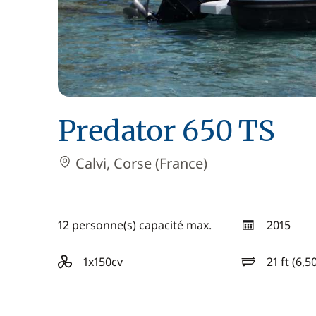
Predator 650 TS
Calvi, Corse (France)
12 personne(s) capacité max.
2015
année
1x150cv
21 ft (6,5
motorisation
longueur