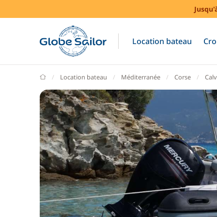
Jusqu'
Location bateau
Cro
GlobeSailor
Location bateau
Méditerranée
Corse
Calv