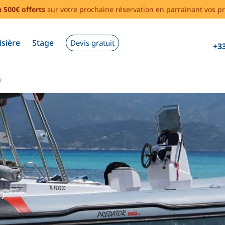
à 500€ offerts
sur votre prochaine réservation en parrainant vos pr
isière
Stage
Devis gratuit
+33
i