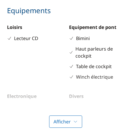
Equipements
Loisirs
Equipement de pont
Lecteur CD
Bimini
Haut parleurs de
cockpit
Table de cockpit
Winch électrique
Electronique
Divers
Anémomètre
Equipement de
sécurité
GPS
Afficher
Guide & cartes
Lecteur de cartes