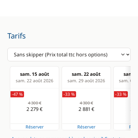
Sondeur
Cuisine
Confort
Tarifs
Cuisinière
Panneaux solaires
WC électrique
sam. 15 août
sam. 22 août
sam. 2
sam. 22 août 2026
sam. 29 août 2026
sam. 05 s
-47 %
-33 %
-33 %
4 300 €
4 300 €
4 3
2 279 €
2 881 €
2 8
Réserver
Réserver
Rése