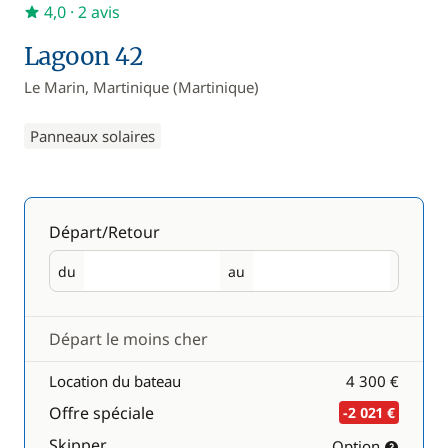
4,0
· 2 avis
Lagoon 42
Le Marin, Martinique (Martinique)
Panneaux solaires
Départ/Retour
du
au
Départ
Retour
Départ le moins cher
Location du bateau
4 300 €
Offre spéciale
-2 021 €
Skipper
Option