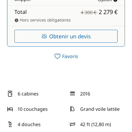
2 279 €
Total
4 300 €
Hors services obligatoires
Obtenir un devis
Favoris
6 cabines
2016
année
10 couchages
Grand voile lattée
4 douches
42 ft (12,80 m)
longueur