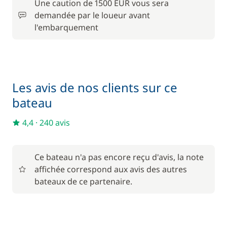
Une caution de 1500 EUR vous sera
—
demandée par le loueur avant
l'embarquement
En option
Animaux de compagnie
200,00 €
Les avis de nos clients sur ce
100,00 €
Paddle
bateau
/ semaine
4,4
·
240 avis
Rachat de Franchise
180,00 €
Ce bateau n'a pas encore reçu d'avis, la note
affichée correspond aux avis des autres
bateaux de ce partenaire.