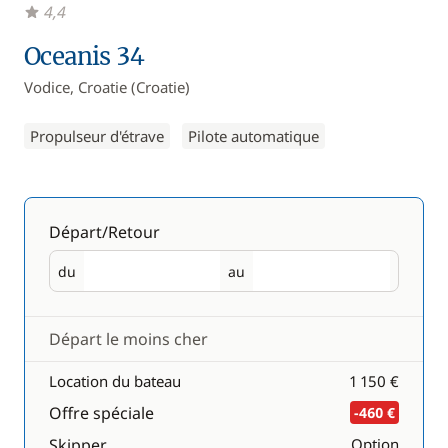
4,4
Oceanis 34
Vodice, Croatie (Croatie)
Propulseur d'étrave
Pilote automatique
Départ/Retour
du
au
Départ
Retour
Départ le moins cher
Location du bateau
1 150 €
Offre spéciale
-460 €
Skipper
Option