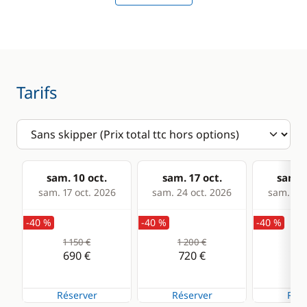
Electronique
Divers
Anémomètre
Equipement de
sécurité
GPS
Tarifs
Guide & cartes
Lecteur de cartes
Loch - Speedo
Pilote automatique
sam. 10 oct.
sam. 17 oct.
sam. 2
Sondeur
sam. 17 oct. 2026
sam. 24 oct. 2026
sam. 31 
VHF
-40 %
-40 %
-40 %
1 150 €
1 200 €
1 2
Cuisine
Confort
690 €
720 €
72
Cuisinière
Eau chaude
Réserver
Réserver
Rése
Réfrigérateur