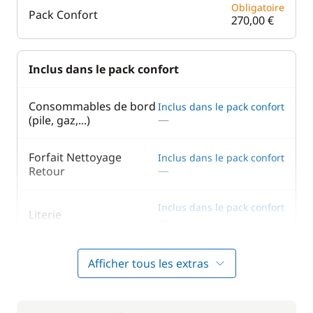
Obligatoire
Pack Confort
270,00 €
Inclus dans le pack confort
Consommables de bord
Inclus dans le pack confort
—
(pile, gaz,...)
Forfait Nettoyage
Inclus dans le pack confort
—
Retour
Inclus dans le pack confort
Literie
—
Inclus dans le pack confort
Serviettes
Afficher tous les extras
—
Inclus dans le pack confort
Wifi