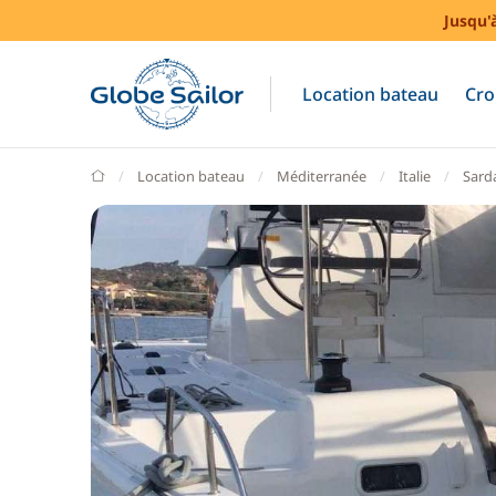
Jusqu'
Location bateau
Cro
GlobeSailor
Location bateau
Méditerranée
Italie
Sard