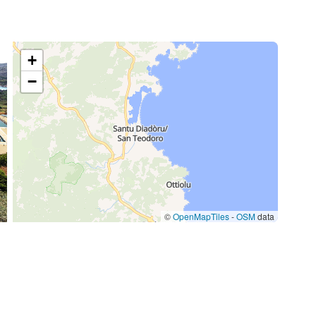
+
−
©
OpenMapTiles
-
OSM
data