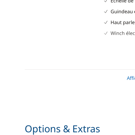
Echelle de
Guindeau 
Haut parle
Winch élec
Aff
Divers
Cuisine
Equipement de sécurité
Cuisinière
Guide & cartes
Machine à
Réfrigérat
Options & Extras