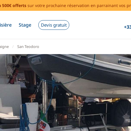
à 500€ offerts
sur votre prochaine réservation en parrainant vos pr
isière
Stage
Devis gratuit
+33
aigne
San Teodoro