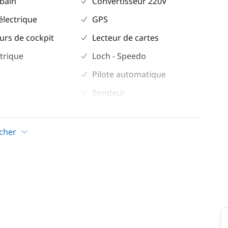
 bain
Convertisseur 220V
électrique
GPS
urs de cockpit
Lecteur de cartes
trique
Loch - Speedo
Pilote automatique
Sondeur
VHF
icher
Confort
Climatisation
 café
Dessalinisateur
eur éléctrique
Eau chaude
Générateur