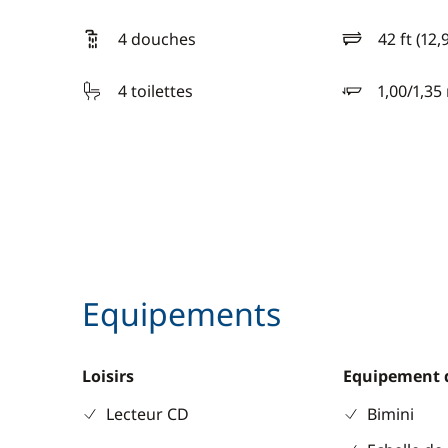
4 douches
42 ft (12,
longueur
4 toilettes
1,00/1,35
tirant d'eau
Equipements
Loisirs
Equipement 
Lecteur CD
Bimini