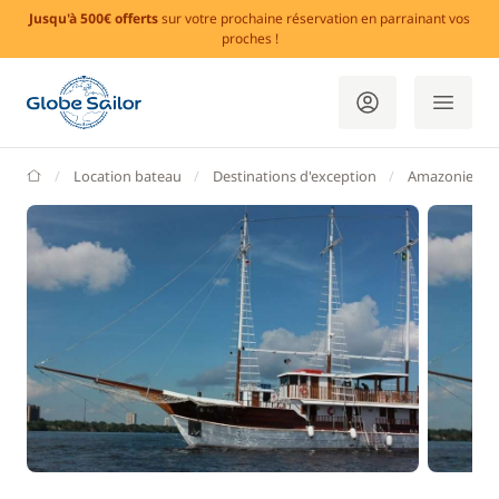
Jusqu'à 500€ offerts
sur votre prochaine réservation en parrainant vos
proches !
GlobeSailor
Location bateau
Destinations d'exception
Amazonie