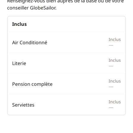
Renseignez-vous bien auprès de la base ou de votre
Eau chaude
conseiller GlobeSailor.
Générateur
Inclus
Inclus
Air Conditionné
—
Inclus
Literie
—
Inclus
Pension complète
—
Inclus
Serviettes
—