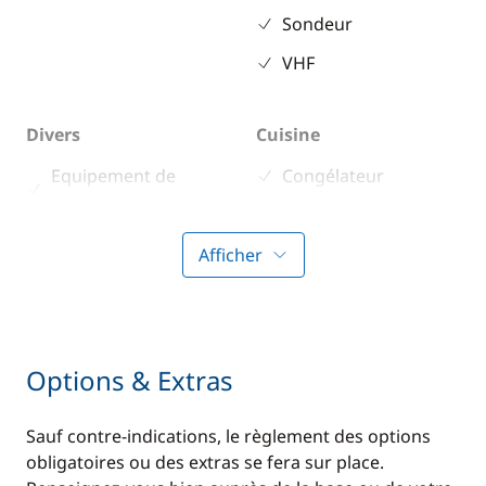
Sondeur
VHF
Divers
Cuisine
Equipement de
Congélateur
sécurité
Cuisinière
Guide & cartes
Machine à café
Afficher
Micro-ondes
Réfrigérateur
éléctrique
Options & Extras
Confort
Sauf contre-indications, le règlement des options
obligatoires ou des extras se fera sur place.
Climatisation