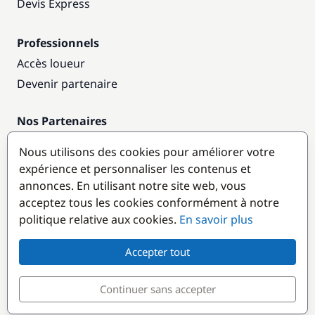
Devis Express
Professionnels
Accès loueur
Devenir partenaire
Nos Partenaires
Annuaire nautique
Nous utilisons des cookies pour améliorer votre
expérience et personnaliser les contenus et
Destinations populaires
annonces. En utilisant notre site web, vous
acceptez tous les cookies conformément à notre
politique relative aux cookies.
En savoir plus
Accepter tout
Continuer sans accepter
© GlobeSailor
Croisières & Location de bateaux depuis