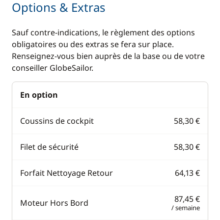
Pilote automatique
Options & Extras
Sondeur
Sauf contre-indications, le règlement des options
VHF
obligatoires ou des extras se fera sur place.
Renseignez-vous bien auprès de la base ou de votre
conseiller GlobeSailor.
Cuisine
Confort
Cuisinière
Chauffage
En option
Machine à café
Climatisation
Coussins de cockpit
58,30 €
Réfrigérateur
Eau chaude
Réfrigérateur
WC électrique
Filet de sécurité
58,30 €
éléctrique
Forfait Nettoyage Retour
64,13 €
87,45 €
Moteur Hors Bord
/ semaine