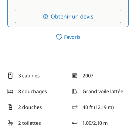
Obtenir un devis
Favoris
3 cabines
2007
année
8 couchages
Grand voile lattée
2 douches
40 ft (12,19 m)
longueur
2 toilettes
1,00/2,10 m
tirant d'eau