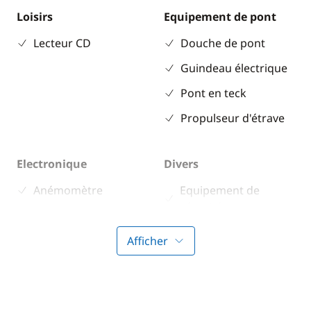
Loisirs
Equipement de pont
Lecteur CD
Douche de pont
Guindeau électrique
Pont en teck
Propulseur d'étrave
Electronique
Divers
Anémomètre
Equipement de
sécurité
Convertisseur 220V
Guide & cartes
GPS
Afficher
Lecteur de cartes
Loch - Speedo