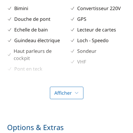
Bimini
Convertisseur 220V
Douche de pont
GPS
Echelle de bain
Lecteur de cartes
Guindeau électrique
Loch - Speedo
Haut parleurs de
Sondeur
cockpit
VHF
Pont en teck
Table de cockpit
Taud de soleil
Afficher
Winch électrique
Divers
Cuisine
Options & Extras
Equipement de
Congélateur