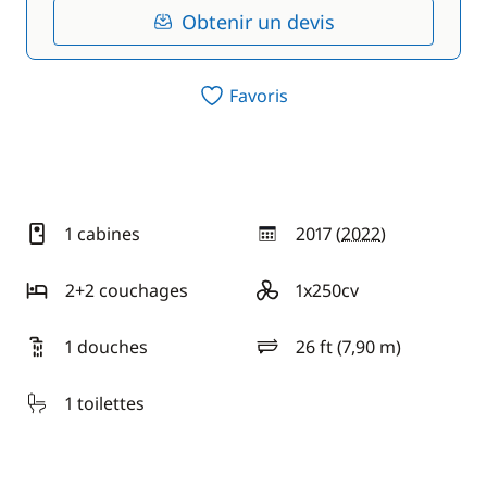
Obtenir un devis
Favoris
1 cabines
2017 (
2022
)
année
2+2 couchages
1x250cv
motorisation
1 douches
26 ft (7,90 m)
longueur
1 toilettes