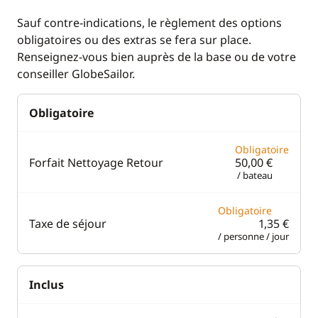
sécurité
Sauf contre-indications, le règlement des options
Cuisinière
obligatoires ou des extras se fera sur place.
Guide & cartes
Réfrigérateur
Renseignez-vous bien auprès de la base ou de votre
conseiller GlobeSailor.
Confort
Obligatoire
Eau chaude
Panneaux solaires
Obligatoire
Forfait Nettoyage Retour
50,00 €
Plateforme de bain
/ bateau
Ventilateurs
Obligatoire
Taxe de séjour
1,35 €
/ personne / jour
Inclus