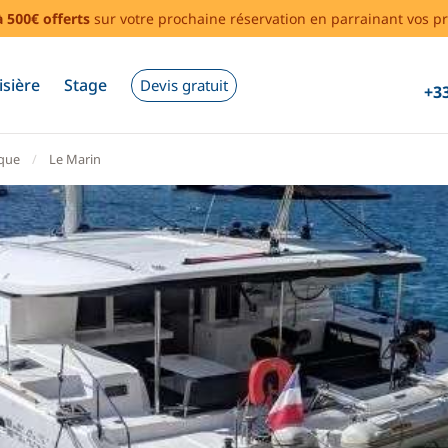
à 500€ offerts
sur votre prochaine réservation en parrainant vos pr
isière
Stage
Devis gratuit
+33
ique
Le Marin