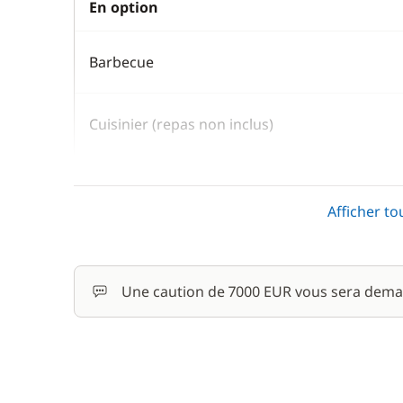
En option
Barbecue
Cuisinier (repas non inclus)
Paddle
Afficher to
Rachat de Franchise
Une caution de 7000 EUR vous sera dema
Skipper (repas non inclus)