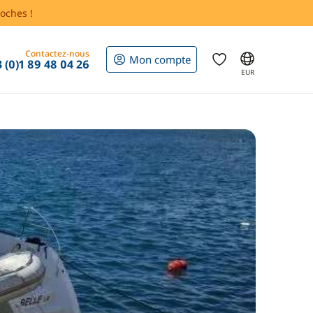
oches !
Contactez-nous
Mon compte
 (0)1 89 48 04 26
EUR