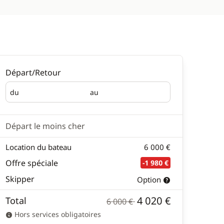
Départ/Retour
du
au
Départ
Retour
Départ le moins cher
Location du bateau
6 000 €
Offre spéciale
-1 980 €
Skipper
Option
4 020 €
Total
6 000 €
Hors services obligatoires