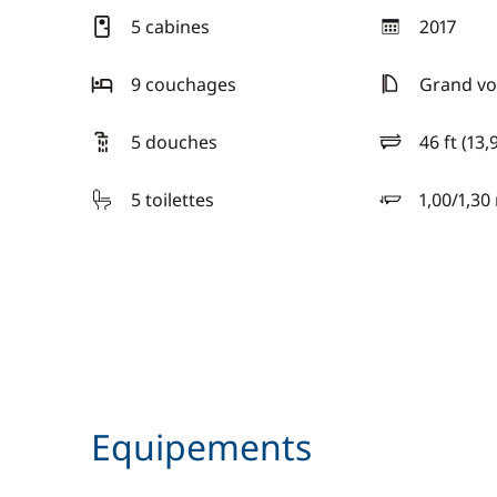
5 cabines
2017
année
9 couchages
Grand voi
5 douches
46 ft (13,
longueur
5 toilettes
1,00/1,30
tirant d'eau
Equipements