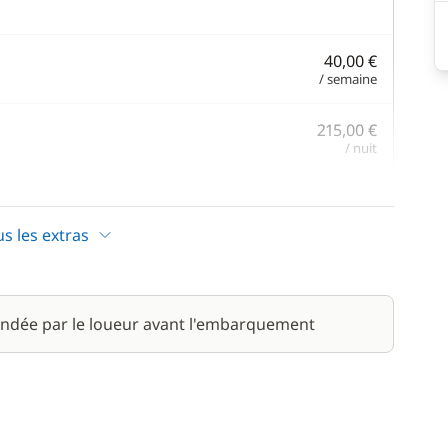
40,00 €
/ semaine
215,00 €
/ nuit
20,00 €
/ nuit
us les extras
45,00 €
/ nuit
ndée par le loueur avant l'embarquement
280,00 €
/ nuit