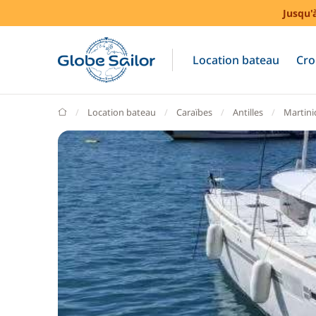
Jusqu'
Location bateau
Cro
GlobeSailor
Location bateau
Caraïbes
Antilles
Martin