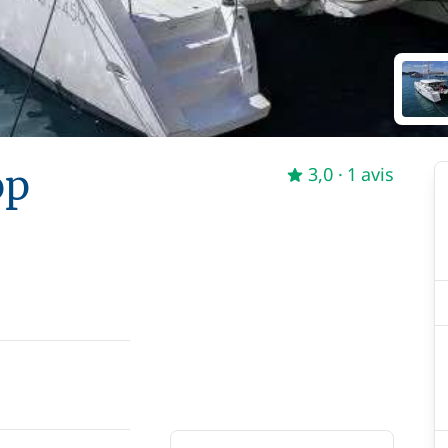
op
3,0
· 1 avis