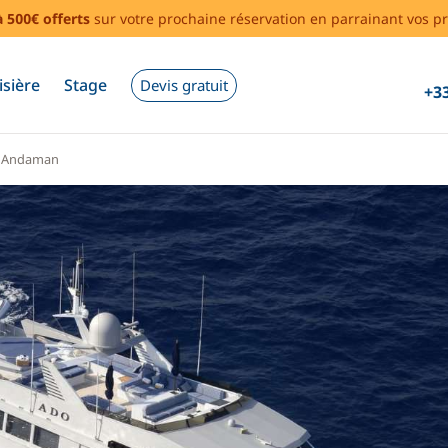
à 500€ offerts
sur votre prochaine réservation en parrainant vos pr
isière
Stage
Devis gratuit
+33
s Andaman