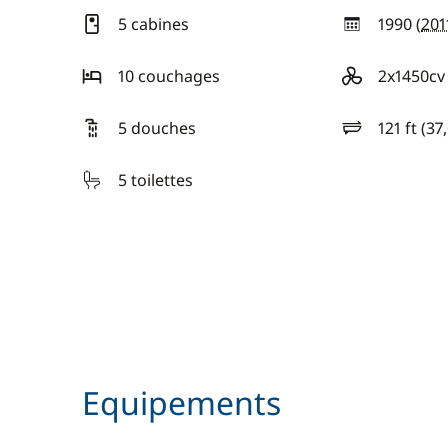
5 cabines
1990 (
201
année
10 couchages
2x1450cv
motorisation
5 douches
121 ft (37
longueur
5 toilettes
Equipements