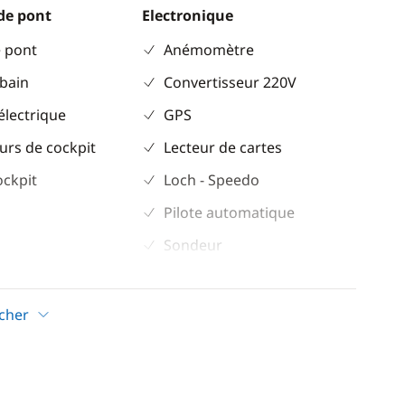
de pont
Electronique
 pont
Anémomètre
 bain
Convertisseur 220V
électrique
GPS
urs de cockpit
Lecteur de cartes
ockpit
Loch - Speedo
Pilote automatique
Sondeur
VHF
icher
Confort
Eau chaude
eur