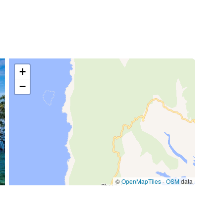
+
−
©
OpenMapTiles
-
OSM
data