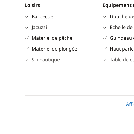
Loisirs
Equipement 
Barbecue
Douche de
Jacuzzi
Echelle de
Matériel de pêche
Guindeau 
Matériel de plongée
Haut parle
Ski nautique
Table de c
Aff
Divers
Cuisine
Equipement de sécurité
Cuisinière
Guide & cartes
Réfrigérat