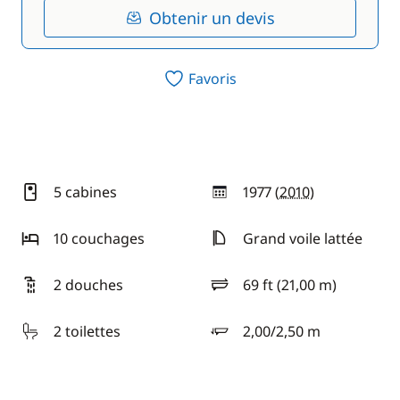
Obtenir un devis
Favoris
5 cabines
1977 (
2010
)
année
10 couchages
Grand voile lattée
2 douches
69 ft (21,00 m)
longueur
2 toilettes
2,00/2,50 m
tirant d'eau