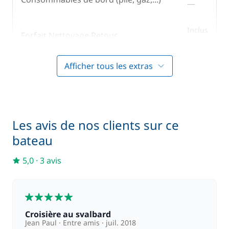
—
Inclus
Forfait Nettoyage Retour
—
Afficher tous les extras
Inclus
Literie
—
Inclus
Moteur Hors Bord
—
Les avis de nos clients sur ce
bateau
Inclus
Skipper (repas non inclus)
—
5,0
·
3 avis
Inclus
Taxe de séjour
—
5
Inclus
Wifi
Croisière au svalbard
—
Jean Paul
Entre amis
juil. 2018