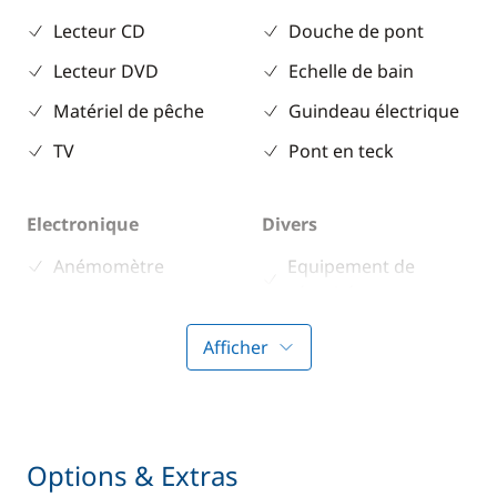
Lecteur CD
Douche de pont
Lecteur DVD
Echelle de bain
Matériel de pêche
Guindeau électrique
TV
Pont en teck
Electronique
Divers
Anémomètre
Equipement de
sécurité
Convertisseur 220V
Guide & cartes
GPS
Afficher
Lecteur de cartes
Loch - Speedo
Pilote automatique
Options & Extras