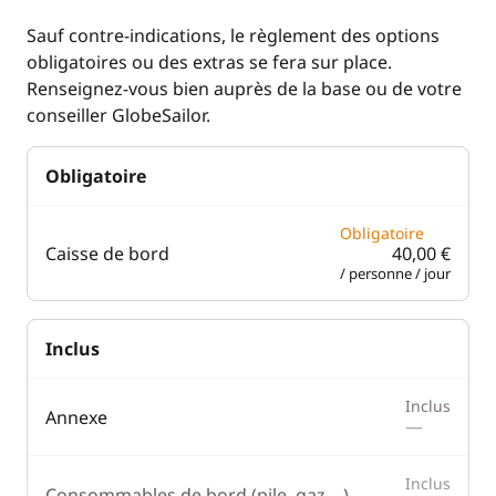
Sondeur
Sauf contre-indications, le règlement des options
VHF
obligatoires ou des extras se fera sur place.
Renseignez-vous bien auprès de la base ou de votre
conseiller GlobeSailor.
Cuisine
Confort
Congélateur
Chauffage
Obligatoire
Cuisinière
Eau chaude
Obligatoire
Grille pain
Générateur
Caisse de bord
40,00 €
/ personne / jour
Machine à café
Réfrigérateur
Inclus
Inclus
Annexe
—
Inclus
Consommables de bord (pile, gaz,...)