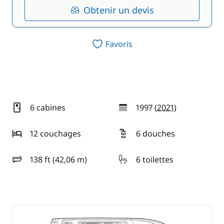
Obtenir un devis
Favoris
6 cabines
1997 (
2021
)
année
12 couchages
6 douches
138 ft (42,06 m)
6 toilettes
longueur