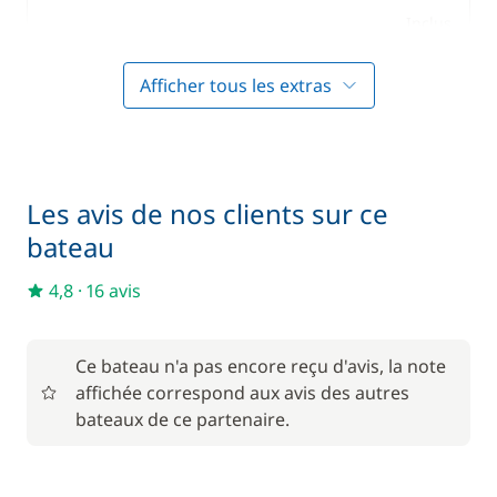
Inclus
Consommables de bord (pile, gaz,...)
—
Afficher tous les extras
Inclus
Cuisinier (repas non inclus)
—
Inclus
Forfait Nettoyage Retour
—
Les avis de nos clients sur ce
bateau
Inclus
Hôtesse (repas non inclus)
—
4,8
·
16 avis
Inclus
Literie
—
Ce bateau n'a pas encore reçu d'avis, la note
affichée correspond aux avis des autres
Inclus
bateaux de ce partenaire.
Moteur Hors Bord
—
Inclus