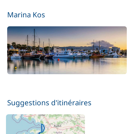
Serviettes
—
Marina Kos
Inclus
Skipper (repas non inclus)
—
Inclus
Wifi
—
Suggestions d'itinéraires