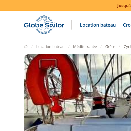
Jusqu'
Location bateau
Cro
GlobeSailor
Location bateau
Méditerranée
Grèce
Cyc