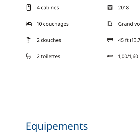
4 cabines
2018
année
10 couchages
Grand voi
2 douches
45 ft (13,
longueur
2 toilettes
1,00/1,60
tirant d'eau
Equipements