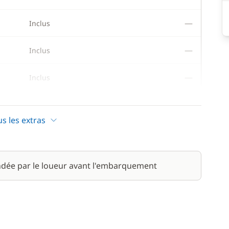
—
Inclus
—
Inclus
—
Inclus
—
Inclus
us les extras
dée par le loueur avant l'embarquement
200,00 €
/ bateau
20,00 €