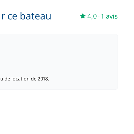
230,00 €
/ nuit
ur ce bateau
4,0
·
1 avis
200,00 €
190,00 €
/ nuit
100,00 €
/ semaine
 de location de 2018.
210,00 €
/ nuit