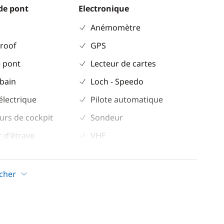
de pont
Electronique
Anémomètre
 roof
GPS
 pont
Lecteur de cartes
 bain
Loch - Speedo
électrique
Pilote automatique
urs de cockpit
Sondeur
 d'étrave
VHF
ockpit
icher
Confort
Eau chaude
eur
Panneaux solaires