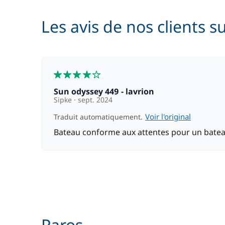
Cuisinier (repas non inclus)
Les avis de nos clients s
Filet de sécurité
Hôtesse (repas non inclus)
4
Sun odyssey 449 - lavrion
Sipke
sept. 2024
Paddle
Voir l'original
Traduit automatiquement.
Bateau conforme aux attentes pour un bateau
Skipper (repas non inclus)
Paros