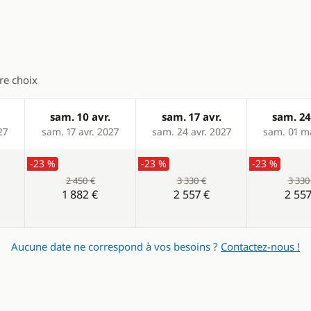
Ventilateurs
tre choix
sam. 10 avr.
sam. 17 avr.
sam. 24
27
sam. 17 avr. 2027
sam. 24 avr. 2027
sam. 01 m
-23 %
-23 %
-23 %
2 450 €
3 330 €
3 330
1 882 €
2 557 €
2 557
Aucune date ne correspond à vos besoins ?
Contactez-nous !