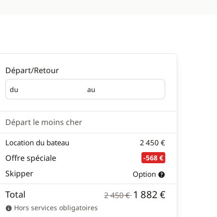
Départ/Retour
du
au
Départ
Retour
Départ le moins cher
Location du bateau
2 450 €
Offre spéciale
-568 €
Skipper
Option
1 882 €
Total
2 450 €
Hors services obligatoires