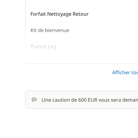
Forfait Nettoyage Retour
Kit de bienvenue
Transit Log
TVA
Afficher to
En option
Une caution de 600 EUR vous sera deman
Animaux de compagnie
Avitaillement