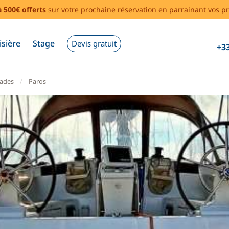
à 500€ offerts
sur votre prochaine réservation en parrainant vos pr
isière
Stage
Devis gratuit
+33
lades
Paros