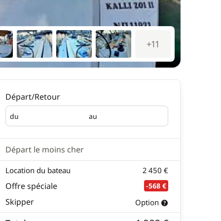
+11
Départ/Retour
du
au
Départ
Retour
Départ le moins cher
Location du bateau
2 450 €
Offre spéciale
-568 €
Skipper
Option