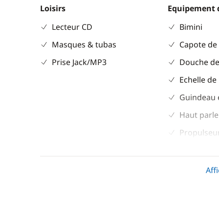
Loisirs
Equipement 
Lecteur CD
Bimini
Masques & tubas
Capote de
Prise Jack/MP3
Douche de
Echelle de
Guindeau 
Haut parle
Propulseur
Table de c
Aff
Divers
Cuisine
Equipement de sécurité
Cuisinière
Guide & cartes
Réfrigérat