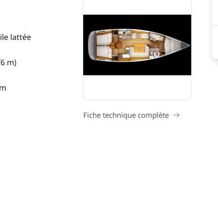
le lattée
76 m)
 m
Fiche technique complète