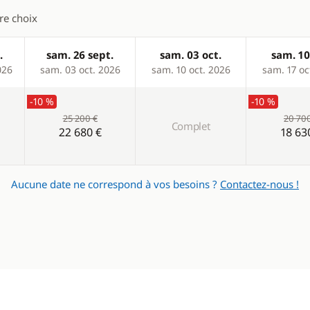
es
Panneaux solaires
tre choix
eur
.
sam. 26 sept.
sam. 03 oct.
sam. 10
eur éléctrique
026
sam. 03 oct. 2026
sam. 10 oct. 2026
sam. 17 oc
-10 %
-10 %
25 200 €
20 70
Complet
22 680 €
18 63
Aucune date ne correspond à vos besoins ?
Contactez-nous !