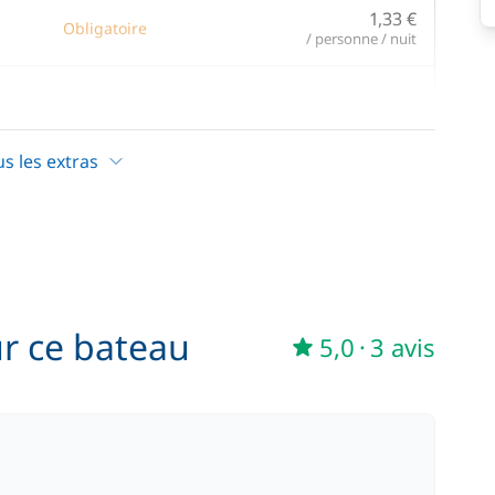
1,33 €
Obligatoire
/ personne / nuit
us les extras
1 800,00 €
/ semaine
950,00 €
À partir de
800,00 €
ur ce bateau
5,0
·
3 avis
/ semaine