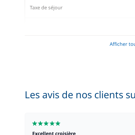
Taxe de séjour
En option
Afficher to
Foil électrique
Jet Ski
Seabob / Sea Scooter
Les avis de nos clients s
5
Excellent croisière