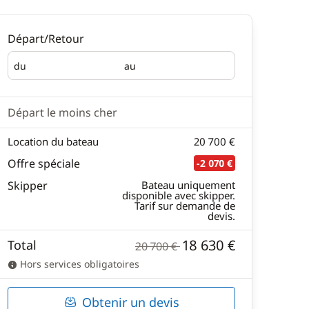
Départ/Retour
du
au
Départ
Retour
Départ le moins cher
Location du bateau
20 700 €
Offre spéciale
-2 070 €
Skipper
Bateau uniquement
disponible avec skipper.
Tarif sur demande de
devis.
18 630 €
Total
20 700 €
Hors services obligatoires
Obtenir un devis