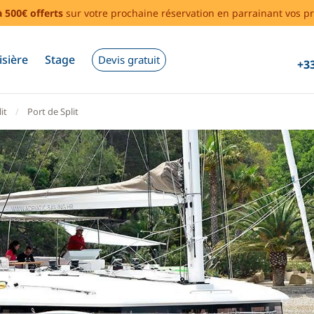
à 500€ offerts
sur votre prochaine réservation en parrainant vos pr
isière
Stage
Devis gratuit
+33
it
Port de Split