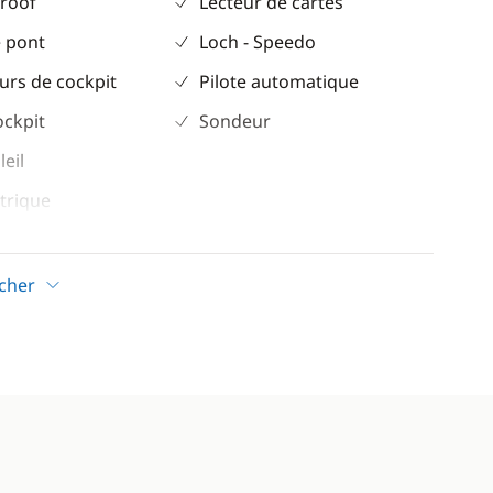
 roof
Lecteur de cartes
 pont
Loch - Speedo
urs de cockpit
Pilote automatique
ockpit
Sondeur
leil
trique
icher
Confort
Climatisation
elle
Dessalinisateur
 café
Générateur