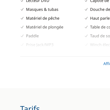
Lecteur DVD
Capote de
Masques & tubas
Douche de
Matériel de pêche
Haut parle
Matériel de plongée
Table de c
Paddle
Taud de so
Prise Jack/MP3
Winch élec
Ski nautique
TV
Aff
Divers
Cuisine
Guide & cartes
Ice Maker
Lave Vaiss
Machine à
Tarifs