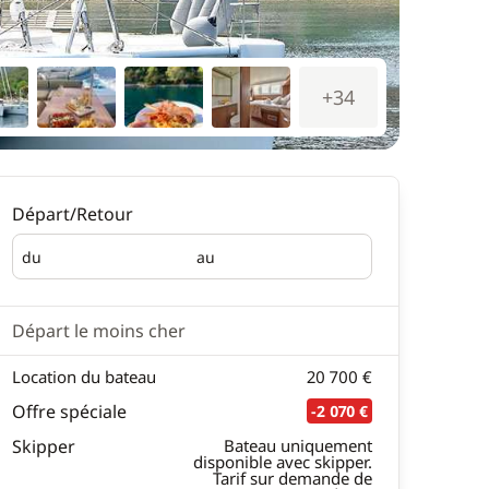
+34
Départ/Retour
du
au
Départ
Retour
Départ le moins cher
Location du bateau
20 700 €
Offre spéciale
-2 070 €
Skipper
Bateau uniquement
disponible avec skipper.
Tarif sur demande de