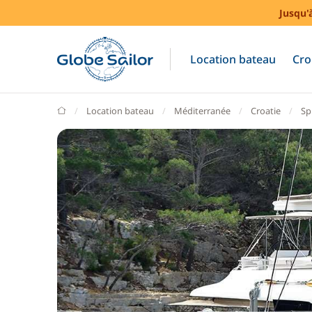
Jusqu'
Location bateau
Cro
GlobeSailor
Location bateau
Méditerranée
Croatie
Spl