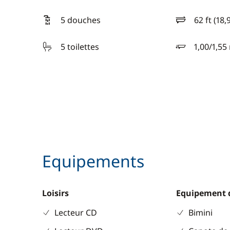
5 douches
62 ft (18,
longueur
5 toilettes
1,00/1,55
tirant d'eau
Equipements
Loisirs
Equipement 
Lecteur CD
Bimini