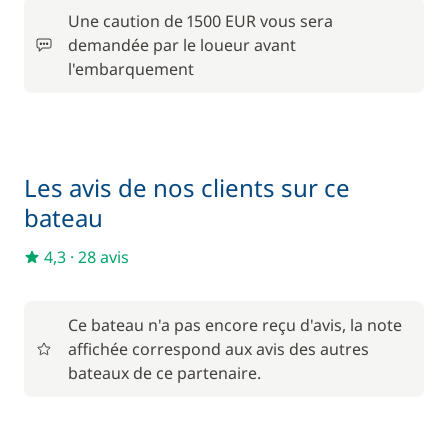
Une caution de 1500 EUR vous sera
125,00 €
Paddle
demandée par le loueur avant
/ semaine
l'embarquement
30,00 €
Rachat de Franchise
/ jour
10,00 €
Serviettes
Les avis de nos clients sur ce
/ unité
bateau
1 400,00 €
Skipper (repas non inclus)
4,3
·
28 avis
/ semaine
Ce bateau n'a pas encore reçu d'avis, la note
affichée correspond aux avis des autres
bateaux de ce partenaire.