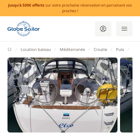
Jusqu'à 500€ offerts
sur votre prochaine réservation en parrainant vos
proches !
GlobeSailor
Location bateau
Méditerranée
Croatie
Pula
Mar