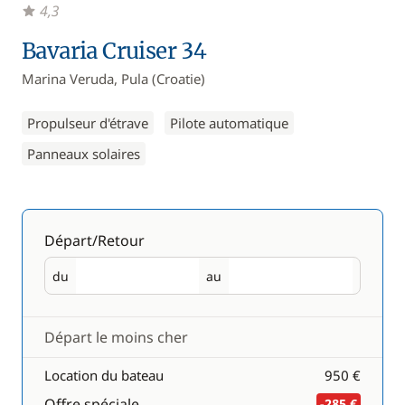
4,3
Bavaria Cruiser 34
Marina Veruda, Pula (Croatie)
Propulseur d'étrave
Pilote automatique
Panneaux solaires
Départ/Retour
du
au
Départ
Retour
Départ le moins cher
Location du bateau
950 €
Offre spéciale
-285 €