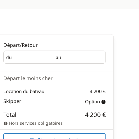
Départ/Retour
du
au
Départ
Retour
Départ le moins cher
Location du bateau
4 200 €
Skipper
Option
4 200 €
Total
Hors services obligatoires