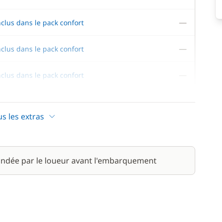
—
nclus dans le pack confort
—
nclus dans le pack confort
—
nclus dans le pack confort
—
nclus dans le pack confort
us les extras
ndée par le loueur avant l'embarquement
170,00 €
/ jour
220,00 €
/ jour