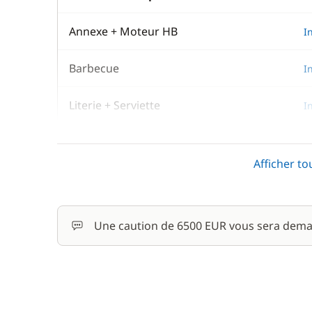
Annexe + Moteur HB
I
Barbecue
I
Literie + Serviette
I
Paddle
I
Afficher to
En option
Une caution de 6500 EUR vous sera dema
Homme de pont/Second
Hôtesse (repas non inclus)