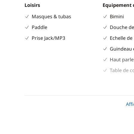
Loisirs
Equipement 
Masques & tubas
Bimini
Paddle
Douche de
Prise Jack/MP3
Echelle de
Guindeau 
Haut parle
Table de c
Aff
Divers
Cuisine
Equipement de sécurité
Congélate
Guide & cartes
Cuisinière