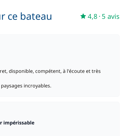
85,00 €
ur ce bateau
/ jour
4,8
·
5 avis
250,00 €
/ jour
et, disponible, compétent, à l'écoute et très
s paysages incroyables.
nir impérissable