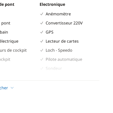
de pont
Electronique
Anémomètre
 pont
Convertisseur 220V
 bain
GPS
électrique
Lecteur de cartes
urs de cockpit
Loch - Speedo
ockpit
Pilote automatique
Sondeur
VHF
icher
Confort
ur
Climatisation
Dessalinisateur