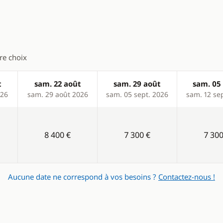
es
Eau chaude
eur
Générateur
Panneaux solaires
tre choix
t
sam. 22 août
sam. 29 août
sam. 05 
026
sam. 29 août 2026
sam. 05 sept. 2026
sam. 12 se
8 400 €
7 300 €
7 300
Aucune date ne correspond à vos besoins ?
Contactez-nous !