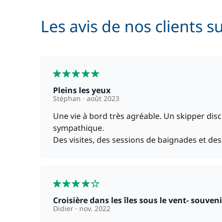
Rachat de Franchise
Les avis de nos clients s
Skipper (repas non inclus)
5
Pleins les yeux
Stéphan
août 2023
Une vie à bord très agréable. Un skipper discr
sympathique.
Des visites, des sessions de baignades et de
4
Croisière dans les îles sous le vent- souve
Didier
nov. 2022