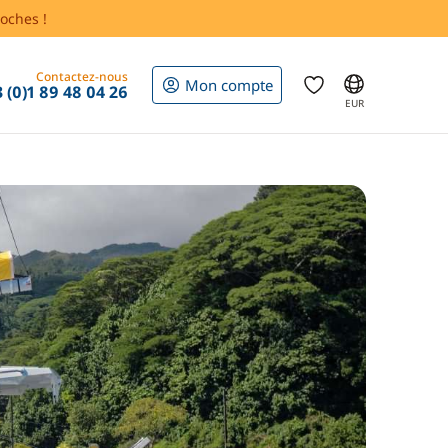
oches !
Contactez-nous
Mon compte
 (0)1 89 48 04 26
EUR