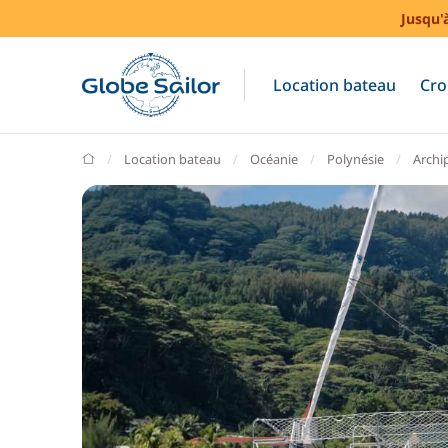
Jusqu'
Location bateau
Cro
GlobeSailor
Location bateau
Océanie
Polynésie
Archip