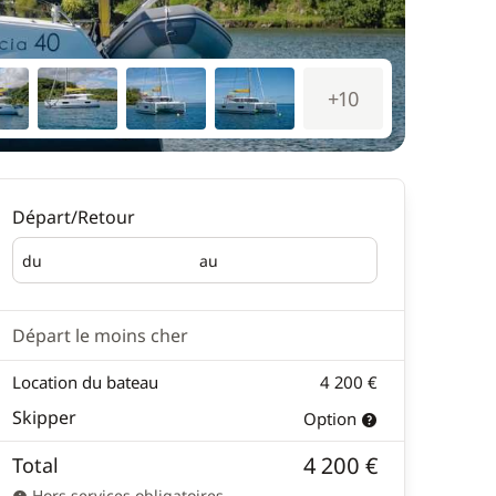
+10
Départ/Retour
du
au
Départ
Retour
Départ le moins cher
Location du bateau
4 200 €
Skipper
Option
4 200 €
Total
Hors services obligatoires