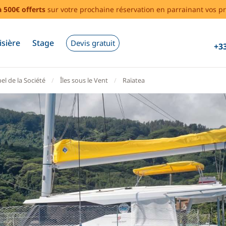
à 500€ offerts
sur votre prochaine réservation en parrainant vos pr
isière
Stage
Devis gratuit
+33
el de la Société
Îles sous le Vent
Raïatea