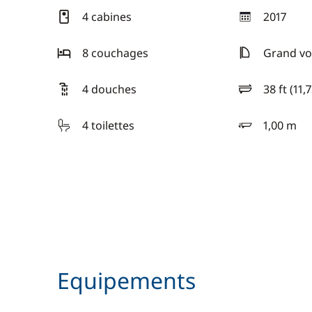
4 cabines
2017
année
8 couchages
Grand voi
4 douches
38 ft (11,
longueur
4 toilettes
1,00 m
tirant d'eau
Equipements