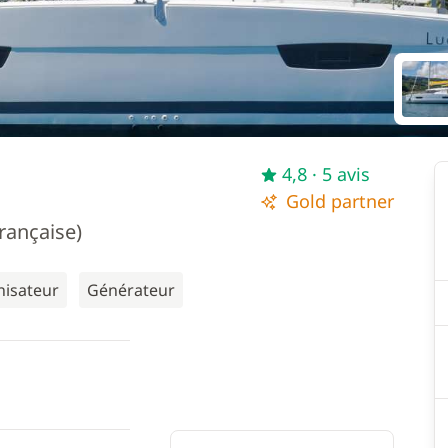
4,8
· 5 avis
Gold partner
française)
nisateur
Générateur