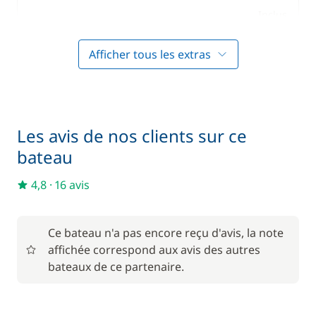
Inclus
Consommables de bord (pile, gaz,...)
—
Afficher tous les extras
Inclus
Cuisinier (repas non inclus)
—
Inclus
Forfait Nettoyage Retour
—
Les avis de nos clients sur ce
bateau
Inclus
Hôtesse (repas non inclus)
—
4,8
·
16 avis
Inclus
Literie
—
Ce bateau n'a pas encore reçu d'avis, la note
affichée correspond aux avis des autres
Inclus
bateaux de ce partenaire.
Serviettes
—
Inclus