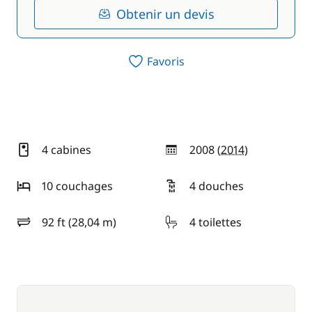
Obtenir un devis
Favoris
4 cabines
2008 (
2014
)
année
10 couchages
4 douches
92 ft (28,04 m)
4 toilettes
longueur