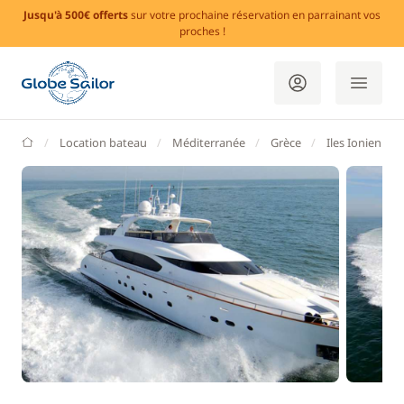
Jusqu'à 500€ offerts
sur votre prochaine réservation en parrainant vos
proches !
GlobeSailor
Location bateau
Méditerranée
Grèce
Iles Ioniennes