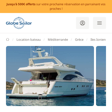
Jusqu'à 500€ offerts
sur votre prochaine réservation en parrainant vos
proches !
GlobeSailor
Location bateau
Méditerranée
Grèce
Iles Ioniennes