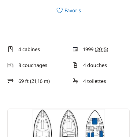
Favoris
4 cabines
1999 (
2015
)
année
8 couchages
4 douches
69 ft (21,16 m)
4 toilettes
longueur