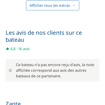
Afficher tous les extras
Inclus
Forfait Nettoyage Retour
—
Inclus
Hôtesse (repas non inclus)
—
Les avis de nos clients sur ce
bateau
Inclus
Literie
—
4,8
·
16 avis
Inclus
Moteur Hors Bord
—
Ce bateau n'a pas encore reçu d'avis, la note
affichée correspond aux avis des autres
Inclus
bateaux de ce partenaire.
Serviettes
—
Inclus
Skipper (repas non inclus)
—
Zante