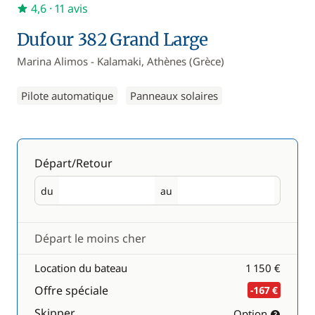
4,6
· 11 avis
Dufour 382 Grand Large
Marina Alimos - Kalamaki, Athènes (Grèce)
Pilote automatique
Panneaux solaires
Départ/Retour
du
au
Départ
Retour
Départ le moins cher
Location du bateau
1 150 €
Offre spéciale
-167 €
Skipper
Option