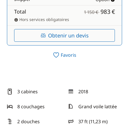
983 €
Total
1 150 €
Hors services obligatoires
Obtenir un devis
Favoris
3 cabines
2018
année
8 couchages
Grand voile lattée
2 douches
37 ft (11,23 m)
longueur