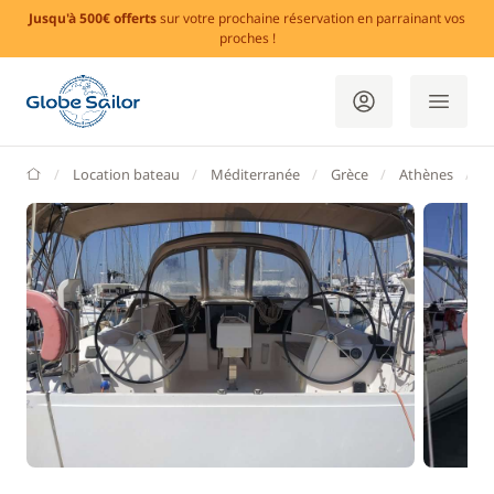
Jusqu'à 500€ offerts
sur votre prochaine réservation en parrainant vos
proches !
GlobeSailor
Location bateau
Méditerranée
Grèce
Athènes
M