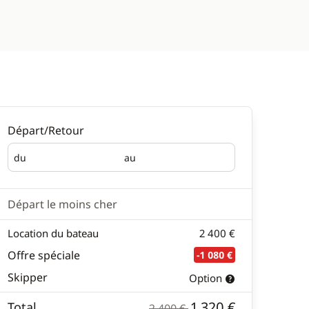
Départ/Retour
du
au
Départ
Retour
Départ le moins cher
Location du bateau
2 400 €
Offre spéciale
-1 080 €
Skipper
Option
1 320 €
Total
2 400 €