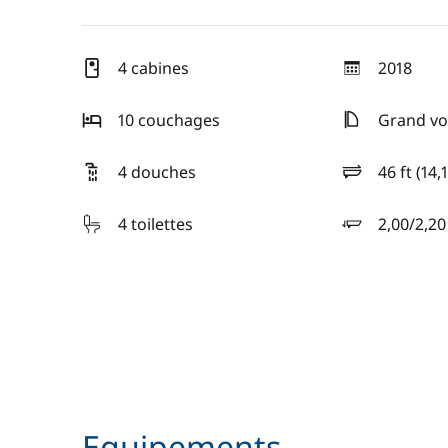
4 cabines
2018
année
10 couchages
Grand vo
4 douches
46 ft (14,
longueur
4 toilettes
2,00/2,2
tirant d'eau
Equipements