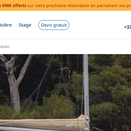
à 500€ offerts
sur votre prochaine réservation en parrainant vos pr
isière
Stage
Devis gratuit
+33
dulin