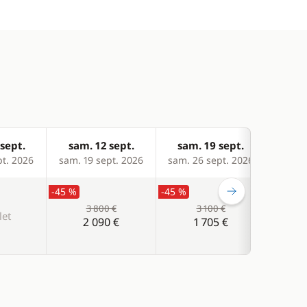
sept.
sam. 12 sept.
sam. 19 sept.
sam
pt. 2026
sam. 19 sept. 2026
sam. 26 sept. 2026
sam. 
-45 %
-45 %
-45 %
3 800 €
3 100 €
et
2 090 €
1 705 €