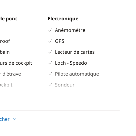
de pont
Electronique
Anémomètre
 roof
GPS
 bain
Lecteur de cartes
urs de cockpit
Loch - Speedo
 d'étrave
Pilote automatique
ockpit
Sondeur
Confort
Chauffage
icher
eur
Climatisation