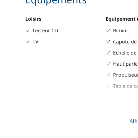
Loisirs
Equipement 
Lecteur CD
Bimini
TV
Capote de
Echelle de
Haut parle
Propulseur
Table de c
Divers
Cuisine
Guide & cartes
Cuisinière
Aff
Réfrigérat