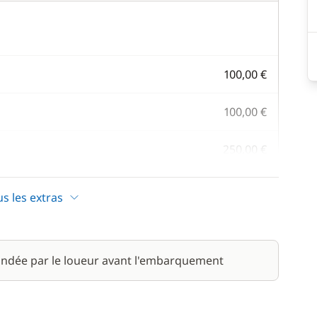
100,00 €
100,00 €
250,00 €
/ semaine
us les extras
180,00 €
/ nuit
100,00 €
ndée par le loueur avant l'embarquement
/ semaine
150,00 €
/ semaine