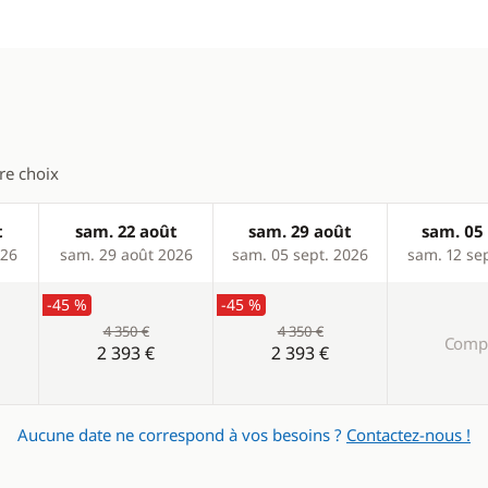
Panneaux solaires
tre choix
t
sam. 22 août
sam. 29 août
sam. 05 
026
sam. 29 août 2026
sam. 05 sept. 2026
sam. 12 se
-45 %
-45 %
4 350 €
4 350 €
Compl
2 393 €
2 393 €
Aucune date ne correspond à vos besoins ?
Contactez-nous !