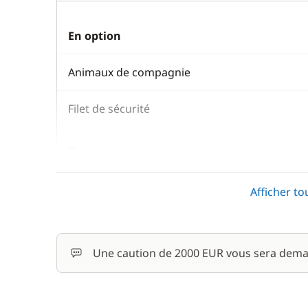
En option
Animaux de compagnie
Filet de sécurité
Gennaker
Afficher to
Hôtesse (repas non inclus)
Moteur Hors Bord
Une caution de 2000 EUR vous sera dema
Paddle