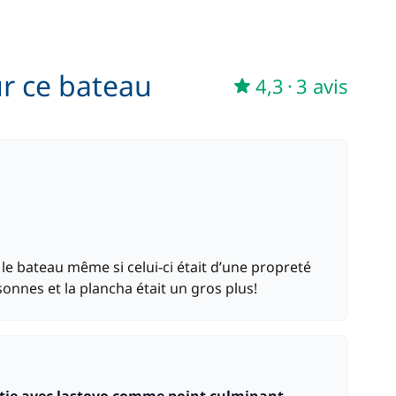
10,00 €
ur ce bateau
200,00 €
4,3
·
3 avis
/ nuit
e bateau même si celui-ci était d’une propreté
onnes et la plancha était un gros plus!