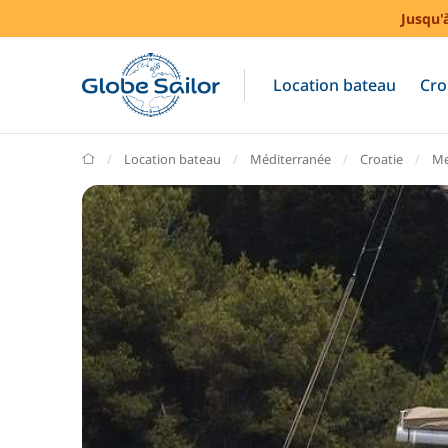
Jusqu'
Location bateau
Cro
GlobeSailor
Location bateau
Méditerranée
Croatie
Me