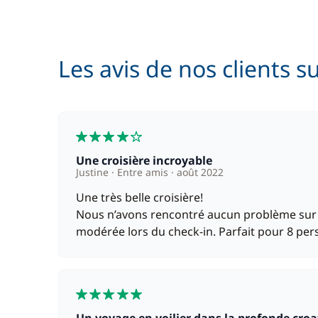
Serviettes
Les avis de nos clients s
Skipper (repas non inclus)
4
Une croisière incroyable
Justine
Entre amis
août 2022
Une très belle croisière!
Nous n’avons rencontré aucun problème sur l
modérée lors du check-in. Parfait pour 8 pers
5