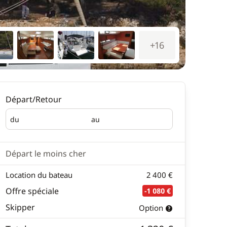
+16
Départ/Retour
du
au
Départ
Retour
Départ le moins cher
Location du bateau
2 400 €
Offre spéciale
-1 080 €
Skipper
Option